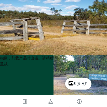
Product
Product
抱歉，加载产品时出错。请稍后
List
List
重试。
5 张照片