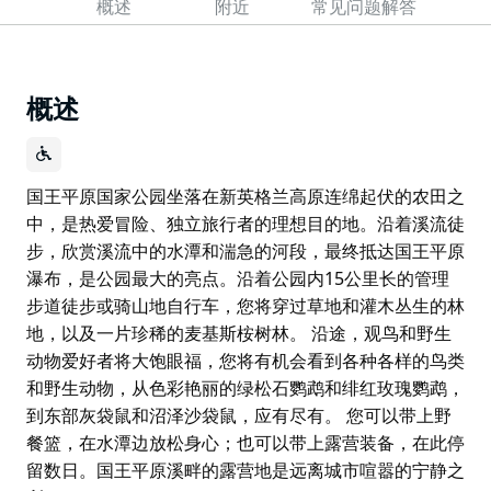
概述
附近
常见问题解答
概述
国王平原国家公园坐落在新英格兰高原连绵起伏的农田之
中，是热爱冒险、独立旅行者的理想目的地。沿着溪流徒
步，欣赏溪流中的水潭和湍急的河段，最终抵达国王平原
瀑布，是公园最大的亮点。沿着公园内15公里长的管理
步道徒步或骑山地自行车，您将穿过草地和灌木丛生的林
地，以及一片珍稀的麦基斯桉树林。 沿途，观鸟和野生
动物爱好者将大饱眼福，您将有机会看到各种各样的鸟类
和野生动物，从色彩艳丽的绿松石鹦鹉和绯红玫瑰鹦鹉，
到东部灰袋鼠和沼泽沙袋鼠，应有尽有。 您可以带上野
餐篮，在水潭边放松身心；也可以带上露营装备，在此停
留数日。国王平原溪畔的露营地是远离城市喧嚣的宁静之