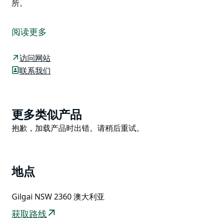
所。
国王平原国家公园坐落在新英格兰高原连绵起伏的农田之
中，是热爱冒险、独立旅行者的理想目的地。沿着溪流徒
阅读更多
步，欣赏溪流中的水潭和湍急的河段，最终抵达国王平原
瀑布，是公园最大的亮点。沿着公园内15公里长的管理
访问网站
步道徒步或骑山地自行车，您将穿过草地和灌木丛生的林
联系我们
地，以及一片珍稀的麦基斯桉树林。
沿途，观鸟和野生动物爱好者将大饱眼福，您将有机会看
到各种各样的鸟类和野生动物，从色彩艳丽的绿松石鹦鹉
Product
更多类似产品
和绯红玫瑰鹦鹉，到东部灰袋鼠和沼泽沙袋鼠，应有尽
List
Product
抱歉，加载产品时出错。请稍后重试。
有。
List
您可以带上野餐篮，在水潭边放松身心；也可以带上露营
装备，在此停留数日。国王平原溪畔的露营地是远离城市
喧嚣的宁静之所。
地点
Gilgai NSW 2360 澳大利亚
获取路线