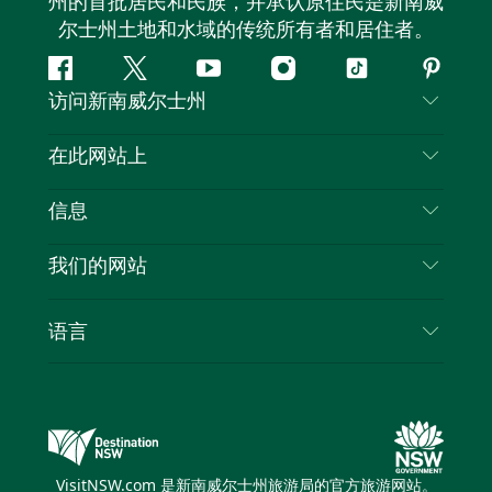
州的首批居民和民族，并承认原住民是新南威
尔士州土地和水域的传统所有者和居住者。
Facebook
叽
YouTube
Instagram
抖
Pintere
访问新南威尔士州
叽
音
喳
联系我们
在此网站上
喳
免责声明
目的地
信息
隐私
推荐活动
旅行信息
Cookie 通知
我们的网站
新南威尔士州公路旅行
列出您的业务
使用条款
Sydney.com
活动
语言
新南威尔士州的商业
新南威尔士州旅游局企业网站
住宿
新南威尔士州的教育
新南威尔士州商务活动
优惠
新南威尔士州旅游局媒体中心
缤纷悉尼灯光音乐节
VisitNSW.com 是新南威尔士州旅游局的官方旅游网站。