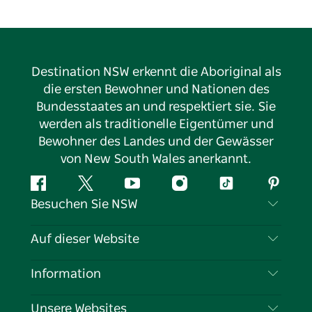
Destination NSW erkennt die Aboriginal als
die ersten Bewohner und Nationen des
Bundesstaates an und respektiert sie. Sie
werden als traditionelle Eigentümer und
Bewohner des Landes und der Gewässer
von New South Wales anerkannt.
Facebook
Twitter
YouTube
Instagram
TikTok
Pintere
Besuchen Sie NSW
Kontaktieren Sie uns
Auf dieser Website
Haftungsausschluss
Reiseziele
Information
Datenschutz
Aktivitäten
Reiseinformationen
Unsere Websites
Cookie-Hinweis