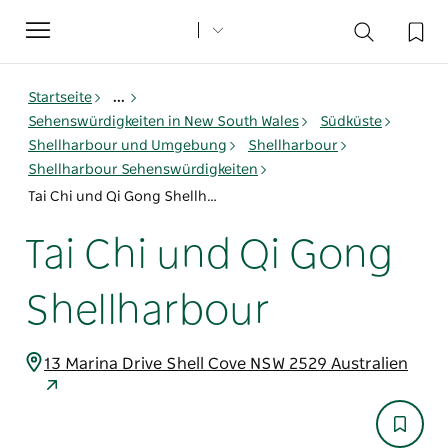
Toggle
navigation
Startseite
...
Sehenswürdigkeiten in New South Wales
Südküste
Shellharbour und Umgebung
Shellharbour
Shellharbour Sehenswürdigkeiten
Tai Chi und Qi Gong Shellharbour
Tai Chi und Qi Gong
Shellharbour
13 Marina Drive Shell Cove NSW 2529 Australien