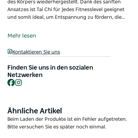
des Körpers wiederhergestellt. Dank des sanften
Ansatzes ist Tai Chi für jedes Fitnesslevel geeignet
und somit ideal, um Entspannung zu fördern, die…
Schließen Sie sich einer offenen Gemeinschaft in
Shellharbour an und praktizieren Sie Tai Chi und Qi
Mehr lesen
Gong.
Diese alte chinesische Praxis nutzt sanfte, fließende
Kontaktieren Sie uns
Bewegungen, um die Lebensenergie zu kultivieren
und auszugleichen. So werden Verspannungen
Finden Sie uns in den sozialen
gelöst und die natürliche Vitalität des Körpers
Netzwerken
Facebook
Instagram
wiederhergestellt. Dank des sanften Ansatzes ist Tai
Chi für jedes Fitnesslevel geeignet und somit ideal,
um Entspannung zu fördern, die Flexibilität zu
verbessern und das allgemeine Wohlbefinden zu
Ähnliche Artikel
Product
steigern.
List
Product
Beim Laden der Produkte ist ein Fehler aufgetreten.
Genießen Sie jeden Samstag kostenlose
List
Bitte versuchen Sie es später noch einmal.
Übungsstunden im Blackbutt Forest Reserve in