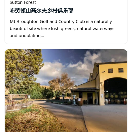
Sutton Forest
布劳顿山高尔夫乡村俱乐部
Mt Broughton Golf and Country Club is a naturally
beautiful site where lush greens, natural waterways
and undulating…