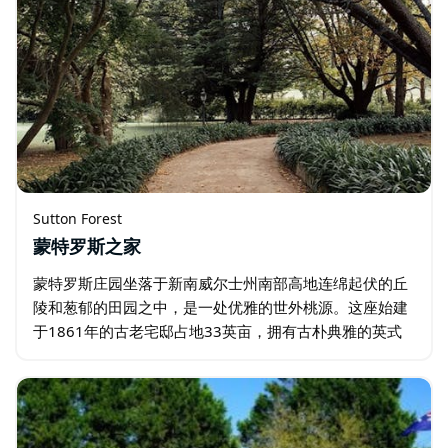
Sutton Forest
蒙特罗斯之家
蒙特罗斯庄园坐落于新南威尔士州南部高地连绵起伏的丘
陵和葱郁的田园之中，是一处优雅的世外桃源。这座始建
于1861年的古老宅邸占地33英亩，拥有古朴典雅的英式
花园，美丽的草地、果园和绿树成荫的林地等待着您的探
索。这里是举办特别活动的完美场所…