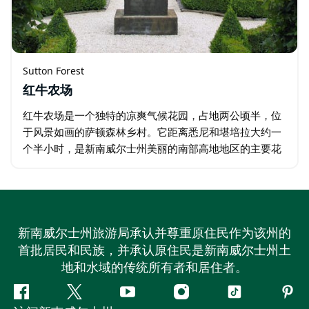
Sutton Forest
红牛农场
红牛农场是一个独特的凉爽气候花园，占地两公顷半，位
于风景如画的萨顿森林乡村。它距离悉尼和堪培拉大约一
个半小时，是新南威尔士州美丽的南部高地地区的主要花
园之一。 Red Cow Farm 拥有 20 间花园客房 - 包括一个
繁茂的小屋花园…
新南威尔士州旅游局承认并尊重原住民作为该州的
首批居民和民族，并承认原住民是新南威尔士州土
地和水域的传统所有者和居住者。
Facebook
叽
YouTube
Instagram
抖
Pint