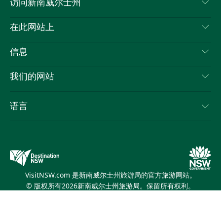
访问新南威尔士州
叽
音
喳
联系我们
在此网站上
喳
免责声明
目的地
信息
隐私
推荐活动
旅行信息
Cookie 通知
我们的网站
新南威尔士州公路旅行
列出您的业务
使用条款
Sydney.com
活动
语言
新南威尔士州的商业
新南威尔士州旅游局企业网站
住宿
新南威尔士州的教育
新南威尔士州商务活动
优惠
新南威尔士州旅游局媒体中心
缤纷悉尼灯光音乐节
VisitNSW.com 是新南威尔士州旅游局的官方旅游网站。
© 版权所有
2026
新南威尔士州旅游局。保留所有权利。