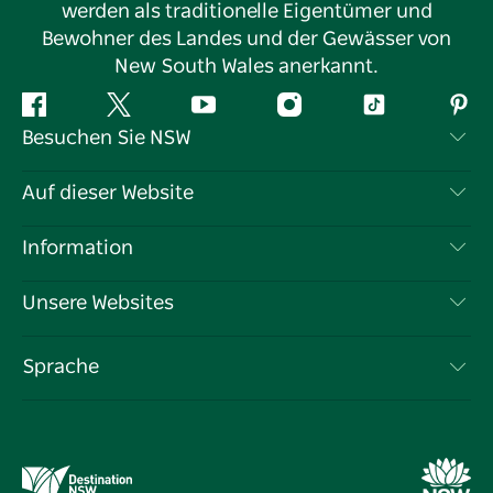
werden als traditionelle Eigentümer und
Bewohner des Landes und der Gewässer von
New South Wales anerkannt.
Facebook
Twitter
YouTube
Instagram
TikTok
Pint
Besuchen Sie NSW
Kontaktieren Sie uns
Auf dieser Website
Haftungsausschluss
Reiseziele
Information
Datenschutz
Aktivitäten
Reiseinformationen
Unsere Websites
Cookie-Hinweis
Roadtrips in New South Wales
Tragen Sie Ihr Unternehmen ein
Nutzungsbedingungen
Sydney.com
Veranstaltungen
Sprache
Unternehmen in NSW
Destination NSW Corporate
Unterkunft
Bildung in New South Wales
Geschäftsveranstaltungen in New South Wales
Angebote
Destination NSW Medienzentrum