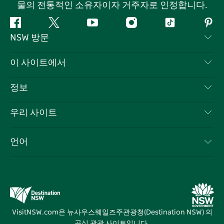
물의 전통적인 소유자이자 거주자로 인정합니다.
페
지
유
인
틱
핀
NSW 방문
이
저
튜
스
톡
터
스
귀
브
타
레
문의하기
이 사이트에서
북
다
그
스
부인 성명
램
트
목적지
정보
은둔
할 일
여행 정보
우리 사이트
쿠키 고지
뉴사우스웨일즈주 로드 트립
귀하의 사업을 등록하세요
이용 약관
Sydney.com
이벤트
언어
뉴사우스웨일즈주 의 사업
뉴사우스웨일즈주관광청(Destination NSW) 기업
숙소
뉴사우스웨일즈주 의 교육
비즈니스 이벤트 뉴사우스웨일즈주
거래
뉴사우스웨일즈주관광청(Destination NSW) 미디어 센터
비비드 시드니(Vivid Sydney)
VisitNSW.com은 뉴사우스웨일즈주관광청(Destination NSW) 의
공식 관광 사이트입니다.