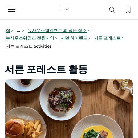
Toggle
navigation
집
...
뉴사우스웨일즈주 의 방문 장소
뉴사우스웨일즈 전원지역
서던 하이랜드
서튼 포레스트
서튼 포레스트 activities
서튼 포레스트 활동