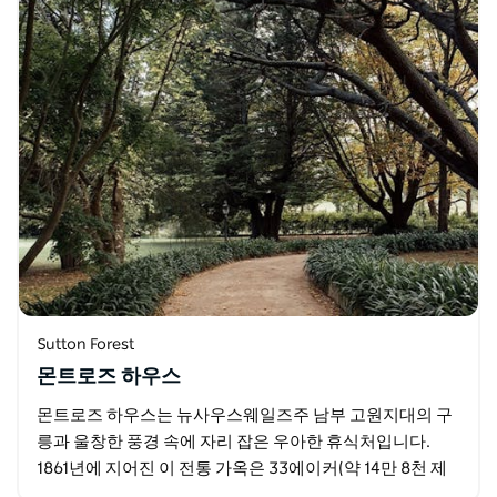
Sutton Forest
몬트로즈 하우스
몬트로즈 하우스는 뉴사우스웨일즈주 남부 고원지대의 구
릉과 울창한 풍경 속에 자리 잡은 우아한 휴식처입니다.
1861년에 지어진 이 전통 가옥은 33에이커(약 14만 8천 제
곱미터) 규모의 영국식 정원에 자리 잡고 있으며…