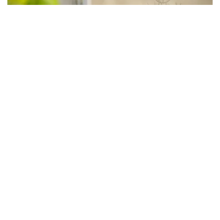
莫里自流水上中心（MAAC），
莫里
从牧场到餐桌的农产品
莫里肥沃的土壤孕育了美味的当地农产品，从橄榄树、葡萄
园到牛肉，应有尽有。不妨参观一下
Stahmann 山核桃农场
Trawalla 农场是南半球最大的山核桃农场。
莫里在充满活力的
莫里秀
四月和美味的
Moree on a Plate
美食美酒节
五月。这次展会将展示从橄榄到葡萄酒等各种新