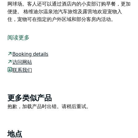
网球场。客人还可以通过酒店内的小卖部订购早餐，更加
便捷。 格维迪尔温泉池汽车旅馆及露营地欢迎宠物入
住，宠物可在指定的户外区域和部分客房内活动。
格维迪尔温泉池汽车旅馆及露营地自 1979 年开业以来，
一直深受游客欢迎，并持续受到该地区游客的青睐。
阅读更多
近年来，酒店扩建了设施，新增了两个圆形自流温泉池和
一个 25 米长的冷水池，使泳池总数达到五个。泳池区每
Booking details
日开放，供客人放松身心。
访问网站
联系我们
酒店提供多种住宿选择，包括全新的一卧和两卧汽车旅馆
客房、小木屋、别墅以及带电源的露营车营地，满足不同
旅行方式和预算的需求。所有客人在入住期间均可使用酒
店的所有设施。
Product
更多类似产品
List
酒店设施包括干净宽敞的公共区域、自助洗衣房、小卖
Product
抱歉，加载产品时出错。请稍后重试。
部、电视室和网球场。客人还可以通过酒店内的小卖部订
List
购早餐，更加便捷。
格维迪尔温泉池汽车旅馆及露营地欢迎宠物入住，宠物可
地点