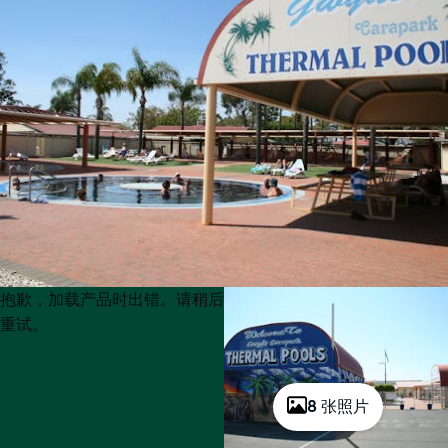
Product
Product
抱歉，加载产品时出错。请稍后
List
List
重试。
8 张照片