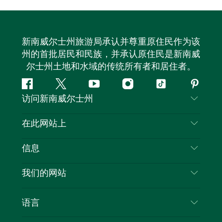
新南威尔士州旅游局承认并尊重原住民作为该
州的首批居民和民族，并承认原住民是新南威
尔士州土地和水域的传统所有者和居住者。
Facebook
叽
YouTube
Instagram
抖
Pintere
访问新南威尔士州
叽
音
喳
联系我们
在此网站上
喳
免责声明
目的地
信息
隐私
推荐活动
旅行信息
Cookie 通知
我们的网站
新南威尔士州公路旅行
列出您的业务
使用条款
Sydney.com
活动
语言
新南威尔士州的商业
新南威尔士州旅游局企业网站
住宿