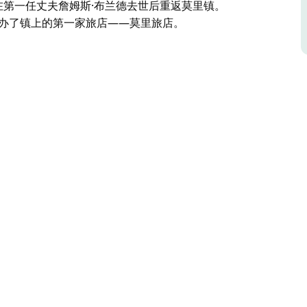
在第一任丈夫詹姆斯·布兰德去世后重返莫里镇。
创办了镇上的第一家旅店——莫里旅店。
重要的历史意义。公园以莫里镇第一位店主兼旅店
您可以享受宁静祥和的休憩时光，同时欣赏栖息于
也是垂钓和水上活动的理想场所。
斯·布兰德去世后重返莫里镇。1861年，玛丽在这
旅店——莫里旅店。