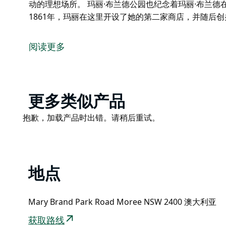
动的理想场所。 玛丽·布兰德公园也纪念着玛丽·布兰德
1861年，玛丽在这里开设了她的第二家商店，并随后
玛丽·布兰德公园坐落于梅希河畔，对莫里镇而言具有
老板玛丽·布兰德的名字命名。在百年榕树的荫蔽下，
阅读更多
周边公园的鸟类和野生动物。
公园毗邻梅希河码头，是摄影爱好者和野餐者的天堂，
玛丽·布兰德公园也纪念着玛丽·布兰德在第一任丈夫詹姆
Product
更多类似产品
里开设了她的第二家商店，并随后创办了镇上的第一家
List
Product
抱歉，加载产品时出错。请稍后重试。
List
地点
Mary Brand Park Road Moree NSW 2400 澳大利亚
获取路线