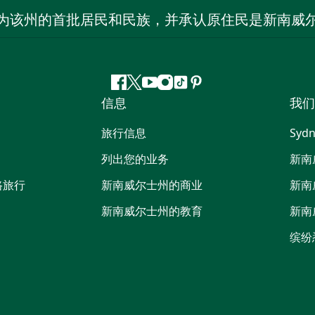
为该州的首批居民和民族，并承认原住民是新南威
Facebook
叽
YouTube
Instagram
抖
Pinterest
信息
我们
叽
音
喳
旅行信息
Sydn
喳
列出您的业务
新南
路旅行
新南威尔士州的商业
新南
新南威尔士州的教育
新南
缤纷