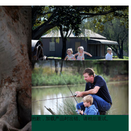
Product
Product
抱歉，加载产品时出错。请稍后重试。
List
List