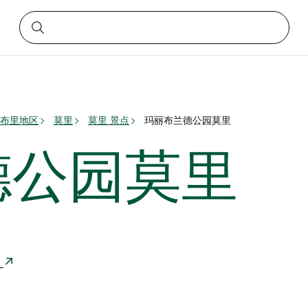
布里地区
莫里
莫里 景点
玛丽布兰德公园莫里
德公园莫里
亚