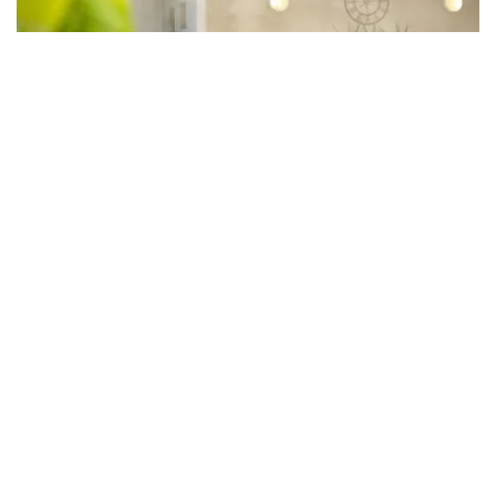
莫里自流水上中心（MAAC）
莫里
從牧場到餐桌的農產品
莫里肥沃的土壤孕育了美味的當地農產品，從橄欖樹、葡萄
園到牛肉，應有盡有。
Stahmann 山核桃農場
Trawalla 農
場是南半球最大的山核桃農場。
莫里在充滿活力的
莫里秀
四月和美味的
Moree on a Plate