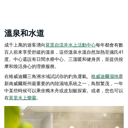
溫泉和水道
成千上萬的遊客湧向
莫里自流井水上活動中心
每年都會有數
百人前來享受舒緩的溫泉，這些溫泉水溫自然加熱至攝氏41
度。中心還設有日間水療中心、三溫暖和健身房，並提供按
摩和煥活身心的理療服務。
在格威迪爾三角洲水域試試你的釣魚運氣。
格威迪爾濕地
是
新南威爾斯州最重要的內陸濕地系統之一，
鳥類繁茂，一年
中某些時候可以乘坐獨木舟或皮划艇探索。或者，您也可以
在
莫里水上樂園
。