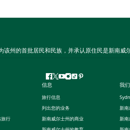
为该州的首批居民和民族，并承认原住民是新南威
Facebook
叽
YouTube
Instagram
抖
Pinterest
信息
我们
叽
音
喳
旅行信息
Sydn
喳
列出您的业务
新南
路旅行
新南威尔士州的商业
新南
新南威尔士州的教育
新南