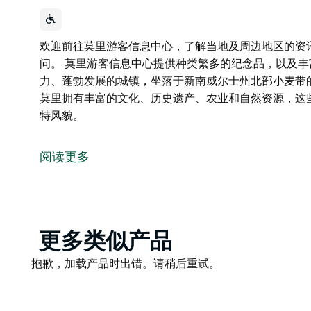
欢迎前往莫里游客信息中心，了解当地及周边地区的资
问。 莫里游客信息中心提供种类繁多的纪念品，以及丰
力、蓬勃发展的城镇，坐落于新南威尔士州北部小麦带的
莫里拥有丰富的文化、历史遗产、农业和自然资源，这
特风貌。
欢迎前往莫里游客信息中心，了解当地及周边地区的资
问。
阅读更多
莫里游客信息中心提供种类繁多的纪念品，以及丰富的
莫里是一座充满活力、蓬勃发展的城镇，坐落于新南威
“自流温泉之都”。
Product
更多类似产品
莫里拥有丰富的文化、历史遗产、农业和自然资源，这
List
特风貌。
Product
抱歉，加载产品时出错。请稍后重试。
List