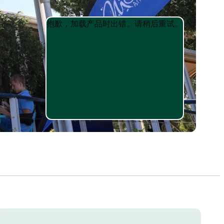
Product
Product
抱歉，加载产品时出错。请稍后重试。
List
List