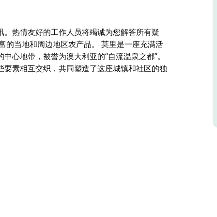
讯。热情友好的工作人员将竭诚为您解答所有疑
富的当地和周边地区农产品。 莫里是一座充满活
中心地带，被誉为澳大利亚的“自流温泉之都”。
些要素相互交织，共同塑造了这座城镇和社区的独
讯。热情友好的工作人员将竭诚为您解答所有疑
当地和周边地区农产品。
尔士州北部小麦带的中心地带，被誉为澳大利亚的
些要素相互交织，共同塑造了这座城镇和社区的独