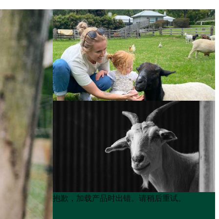
Product
Product
抱歉，加载产品时出错。请稍后重试。
List
List