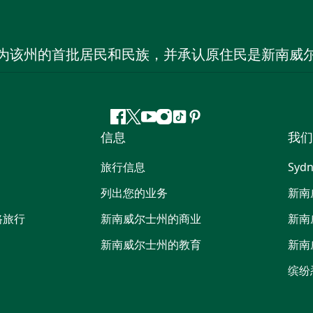
为该州的首批居民和民族，并承认原住民是新南威
Facebook
叽
YouTube
Instagram
抖
Pinterest
信息
我们
叽
音
喳
旅行信息
Sydn
喳
列出您的业务
新南
路旅行
新南威尔士州的商业
新南
新南威尔士州的教育
新南
缤纷