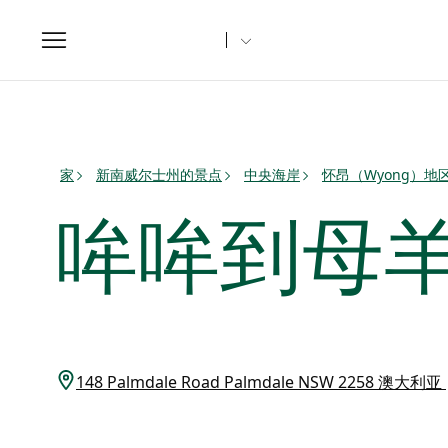
Toggle
navigation
家
新南威尔士州的景点
中央海岸
怀昂（Wyong）地
哞哞到母
148 Palmdale Road Palmdale NSW 2258 澳大利亚