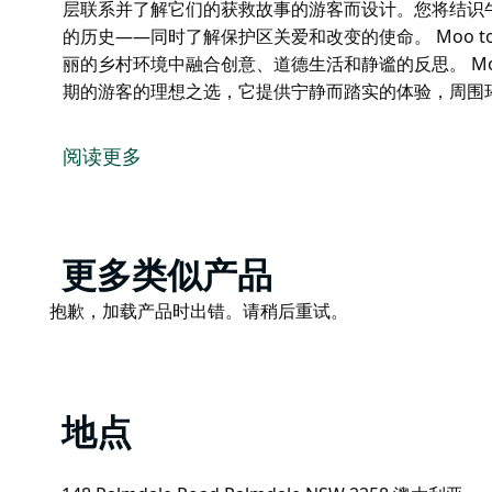
层联系并了解它们的获救故事的游客而设计。您将结识
的历史——同时了解保护区关爱和改变的使命。 Moo t
丽的乡村环境中融合创意、道德生活和静谧的反思。 Moo
期的游客的理想之选，它提供宁静而踏实的体验，周围
Moo to Ewe 坐落于新南威尔士州中央海岸宁静的
动物保护区。
阅读更多
Moo to Ewe 坐落在一处宁静的私人领地，每一次
由地生活的动物们见面的机会。
我们欢迎游客参加小团体体验，专为寻求与动物建立更
Product
更多类似产品
将结识牛、猪、山羊和其他动物——它们各自都有着独
List
Product
抱歉，加载产品时出错。请稍后重试。
Moo to Ewe 全年还会举办一系列精心策划的活动
List
思。
Moo to Ewe 是寻求逃离日常生活、享受有意义的
围环绕着自然和善意。
地点
必须提前预订。