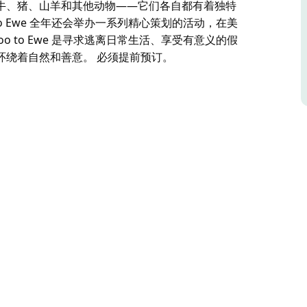
牛、猪、山羊和其他动物——它们各自都有着独特
o Ewe 全年还会举办一系列精心策划的活动，在美
 to Ewe 是寻求逃离日常生活、享受有意义的假
环绕着自然和善意。 必须提前预订。
腹地，提供私密的导览服务，带您探索宁静的获救养殖
参观都是一次放慢脚步、重新融入自然、与如今安全自
深层联系并了解它们的获救故事的游客而设计。您
特的历史——同时了解保护区关爱和改变的使命。
，在美丽的乡村环境中融合创意、道德生活和静谧的反
假期的游客的理想之选，它提供宁静而踏实的体验，周