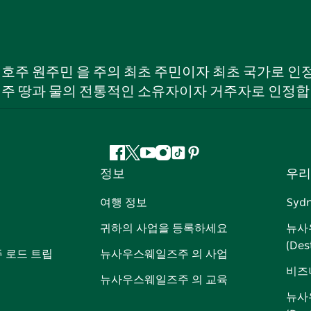
W) 호주 원주민 을 주의 최초 주민이자 최초 국가로
 주 땅과 물의 전통적인 소유자이자 거주자로 인정합
페
지
유
인
틱
핀
정보
우리
이
저
튜
스
톡
터
스
귀
브
타
레
여행 정보
Syd
북
다
그
스
귀하의 사업을 등록하세요
뉴사
램
트
(Des
 로드 트립
뉴사우스웨일즈주 의 사업
비즈
뉴사우스웨일즈주 의 교육
뉴사