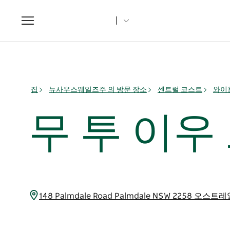
Toggle
navigation
집
뉴사우스웨일즈주 의 방문 장소
센트럴 코스트
와이용
무 투 이우
148 Palmdale Road Palmdale NSW 2258 오스