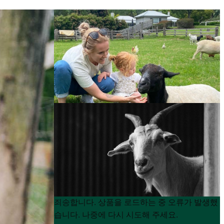
Product
Product
죄송합니다. 상품을 로드하는 중 오류가 발생했
List
List
습니다. 나중에 다시 시도해 주세요.