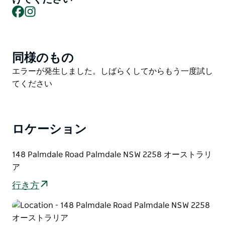
動物たちとそのレスキューストーリーとのより深い繋が
Facebook
Instagram
りを求める方のために設計された少人数制の体験プログ
ラムをご用意しています。牛、豚、ヤギ、そしてそれぞ
れ独自の歴史を持つ他の動物たちと出会いながら、サン
クチュアリの「思いやりと変化」という使命について学
同様のもの
Product
ぶことができます。
List
Product
エラーが発生しました。しばらくしてからもう一度試し
Moo to Eweでは、一年を通して、美しい田園風景の中
List
てください
で、創造性、倫理的な生活、そして静かな内省を融合さ
せた、厳選されたイベントを開催しています。
Moo to Eweは、日常から離れて有意義なひとときを過
ロケーション
ごしたい方に最適です。自然と優しさに囲まれた、穏や
かで心安らぐ体験を提供します。
148 Palmdale Road Palmdale NSW 2258 オーストラリ
ア
ご予約は必須です。
行き方