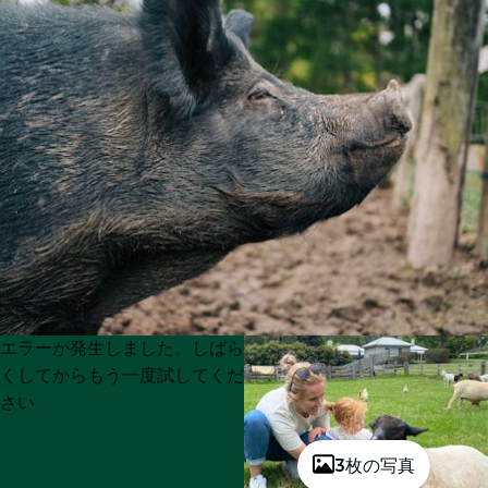
Product
Product
エラーが発生しました。しばら
List
List
くしてからもう一度試してくだ
さい
3枚の写真