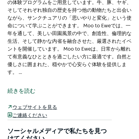
の体験プログラムをご用意しています。牛、豚、ヤギ、
そしてそれぞれ独自の歴史を持つ他の動物たちと出会い
ながら、サンクチュアリの「思いやりと変化」という使
命について学ぶことができます。 Moo to Eweでは、一
年を通して、美しい田園風景の中で、創造性、倫理的な
生活、そして静かな内省を融合させた、厳選されたイベ
ントを開催しています。 Moo to Eweは、日常から離れ
て有意義なひとときを過ごしたい方に最適です。自然と
優しさに囲まれた、穏やかで心安らぐ体験を提供しま
す。 …
ニューサウスウェールズ州セントラルコーストの静かな
奥地に位置するMoo to Eweは、保護された家畜のため
続きを読む
の静かなサンクチュアリを巡る、親密なガイド付きツア
ーを提供しています。
ウェブサイトを見る
静かでプライベートな敷地にあるこのサンクチュアリを
ご連絡ください
訪れるたびに、ゆっくりと自然と繋がり、安全で自由に
暮らす動物たちと出会うことができます。
ソーシャルメディアで私たちを見つ
けてください