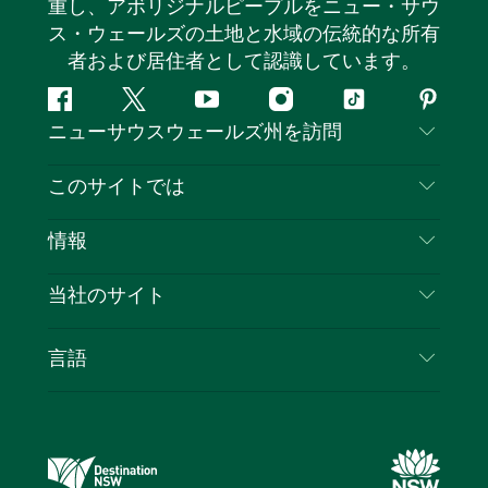
重し、アボリジナルピープルをニュー・サウ
ス・ウェールズの土地と水域の伝統的な所有
者および居住者として認識しています。
フ
ツ
ユ
イ
テ
ピ
ニューサウスウェールズ州を訪問
ェ
イ
ー
ン
ィ
ン
イ
ッ
チ
ス
ッ
タ
お問い合わせ
このサイトでは
ス
タ
ュ
タ
ク
レ
免責事項
ブ
ー
ー
グ
ト
ス
目的地
情報
ッ
ブ
ラ
ッ
ト
プライバシー
やるべきこと
ク
ム
ク
旅行情報
当社のサイト
クッキーに関する通知
ニューサウスウェールズ州のロードトリップ
ビジネスを登録する
利用規約
Sydney.com
イベント
言語
NSWでのビジネス
デスティネーション・ニュー・サウス・ウェール
宿泊施設
ニューサウスウェールズ州の教育
ズコーポレート
お得な情報
ビジネスイベントNSW