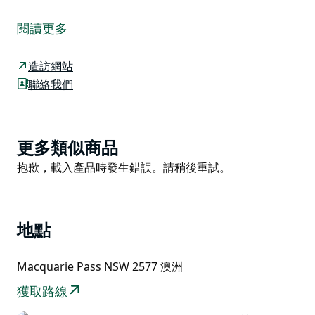
新南威爾斯州國家公園的一大樂趣在於，您常常能置身於
一片完全原始的自然之中。位於伊拉瓦拉斷崖的麥考瑞山
閱讀更多
口國家公園，從雪梨南部郊區出發，一日遊即可輕鬆抵
達。
造訪網站
公園陡峭的砂岩山脊和溝壑為當地野生動物提供了多樣化
聯絡我們
的棲息地。在石楠地、雨林和高大的濕潤桉樹林中，棲息
著琴鳥、緞藍園丁鳥、無尾熊、負鼠、袋熊、沼澤袋鼠、
巨蜥和鴨嘴獸。公園也是瀕危物種虎鼬和長鼻袋鼠的重要
Product
更多類似商品
棲息地。
List
Product
抱歉，載入產品時發生錯誤。請稍後重試。
麥考瑞山口國家公園擁有絕佳的叢林健行和觀鳥機會、壯
List
麗的瀑布、迷人的海景以及伊拉瓦拉火焰樹的火紅色彩，
如果您正在尋找南海岸的遊玩項目，這裡絕對值得一遊。
地點
Macquarie Pass NSW 2577 澳洲
獲取路線