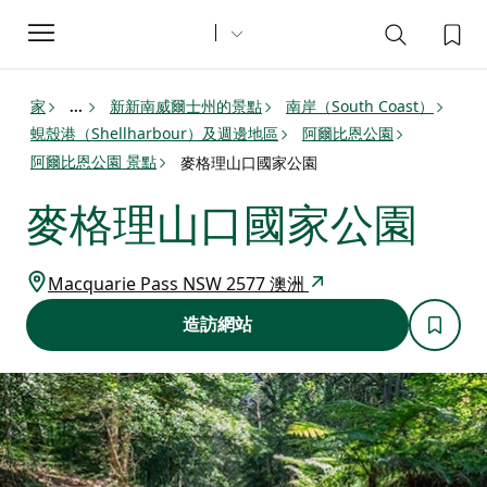
Toggle
navigation
家
新新南威爾士州的景點
南岸（South Coast）
...
蜆殼港（Shellharbour）及週邊地區
阿爾比恩公園
阿爾比恩公園 景點
麥格理山口國家公園
麥格理山口國家公園
Macquarie Pass NSW 2577 澳洲
造訪網站