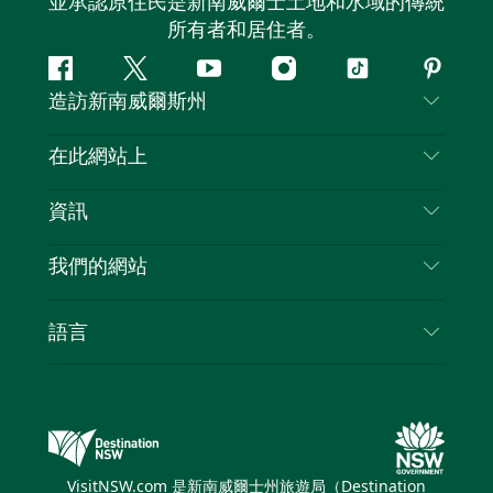
並承認原住民是新南威爾士土地和水域的傳統
所有者和居住者。
Facebook
嘰
Youtube
Instagram
抖
Pintere
造訪新南威爾斯州
嘰
音
喳
聯絡我們
在此網站上
喳
免責聲明
目的地
資訊
隱私
要做的事情
旅行資訊
Cookie 通知
我們的網站
新南威爾士州公路旅行
列出您的業務
使用條款
Sydney.com
活動
語言
新南威爾士州的商業
新南威爾士州旅遊局（Destination NSW）企業網
住宿
新南威爾士州的教育
站
優惠訊息
新南威爾士州商務活動
新南威爾士州旅遊局（Destination NSW）媒體中
VisitNSW.com 是新南威爾士州旅遊局（Destination
心