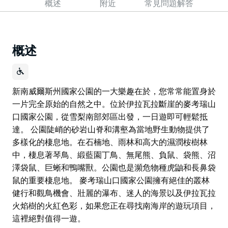
概述
附近
常見問題解答
概述
新南威爾斯州國家公園的一大樂趣在於，您常常能置身於
一片完全原始的自然之中。位於伊拉瓦拉斷崖的麥考瑞山
口國家公園，從雪梨南部郊區出發，一日遊即可輕鬆抵
達。 公園陡峭的砂岩山脊和溝壑為當地野生動物提供了
多樣化的棲息地。在石楠地、雨林和高大的濕潤桉樹林
中，棲息著琴鳥、緞藍園丁鳥、無尾熊、負鼠、袋熊、沼
澤袋鼠、巨蜥和鴨嘴獸。公園也是瀕危物種虎鼬和長鼻袋
鼠的重要棲息地。 麥考瑞山口國家公園擁有絕佳的叢林
健行和觀鳥機會、壯麗的瀑布、迷人的海景以及伊拉瓦拉
火焰樹的火紅色彩，如果您正在尋找南海岸的遊玩項目，
這裡絕對值得一遊。