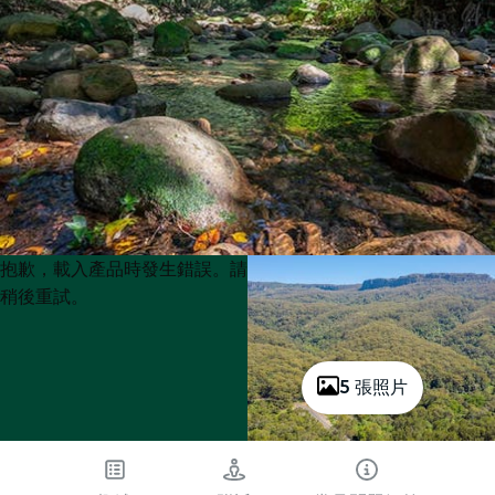
Product
Product
抱歉，載入產品時發生錯誤。請
List
List
稍後重試。
5 張照片