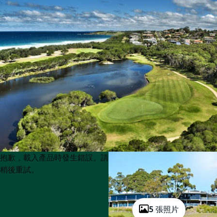
Product
Product
抱歉，載入產品時發生錯誤。請
List
List
稍後重試。
5 張照片