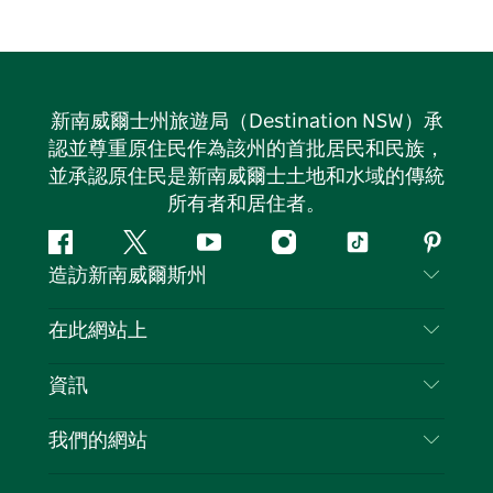
新南威爾士州旅遊局（Destination NSW）承
認並尊重原住民作為該州的首批居民和民族，
並承認原住民是新南威爾士土地和水域的傳統
所有者和居住者。
Facebook
嘰
Youtube
Instagram
抖
Pintere
造訪新南威爾斯州
嘰
音
喳
聯絡我們
在此網站上
喳
免責聲明
目的地
資訊
隱私
要做的事情
旅行資訊
Cookie 通知
我們的網站
新南威爾士州公路旅行
列出您的業務
使用條款
Sydney.com