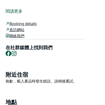
參與者在黎明前於鄉村俱樂部會所集合，然後步行3公里
穿過高爾夫球場到達圖拉海灘。欣賞日出美景。屆時將有
閱讀更多
賓客在沙灘上進行健康講座（呼應步行活動的主題－從黑
暗走向光明）。
Booking details
白天，大家集體步行返回會所，享用早餐，早餐食材和飲
造訪網站
料均來自當地供應商。
聯絡我們
每年都會有不同的健康合作夥伴，為步行活動帶來獨特的
在社群媒體上找到我們
主題。
Facebook
Instagram
活動旨在展現美麗的藍寶石海岸、健康養生理念、休閒愛
好者的魅力以及當地特產。
Product
附近住宿
List
Product
抱歉，載入產品時發生錯誤。請稍後重試。
List
地點