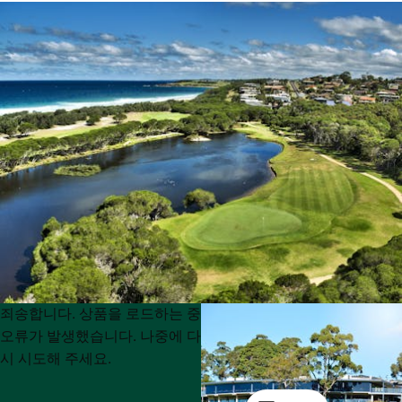
Product
Product
죄송합니다. 상품을 로드하는 중
List
List
오류가 발생했습니다. 나중에 다
시 시도해 주세요.