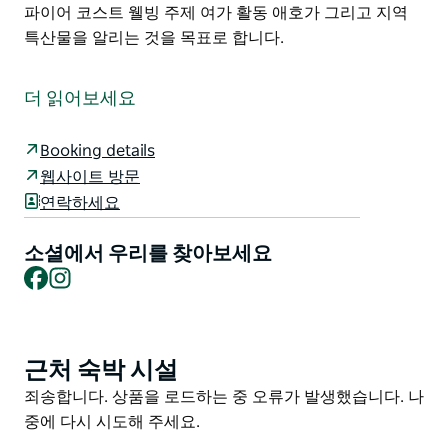
파이어 코스트 웰빙 주제 여가 활동 애호가 그리고 지역
특산물을 알리는 것을 목표로 합니다.
참가자들은 새벽녘 컨트리 클럽 클럽하우스에 모여 골프
코스를 따라 3km를 걸어 투라 해변까지 이동합니다. 일
더 읽어보세요
출을 감상하고 걷기 행사의 주제인 '어둠에서 빛으로'를
활용한 웰빙 강연을 듣습니다.
Booking details
날이 밝으면 참가자들은 함께 클럽하우스로 돌아와 지역
웹사이트 방문
업체에서 제공한 음식과 음료로 아침 식사를 즐깁니다.
연락하세요
매년 다른 웰빙 파트너가 참여하여 특별한 주제를 제공합
니다.
소셜에서 우리를 찾아보세요
이 행사는 아름다운 사파이어 코스트 웰빙 주제 여가 활동
Facebook
Instagram
애호가 그리고 지역 특산물을 알리는 것을 목표로 합니다.
근처 숙박 시설
Product
List
Product
죄송합니다. 상품을 로드하는 중 오류가 발생했습니다. 나
List
중에 다시 시도해 주세요.