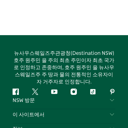
뉴사우스웨일즈주관광청(Destination NSW)
호주 원주민 을 주의 최초 주민이자 최초 국가
로 인정하고 존중하며, 호주 원주민 을 뉴사우
스웨일즈주 주 땅과 물의 전통적인 소유자이
자 거주자로 인정합니다.
페
지
유
인
틱
핀
NSW 방문
이
저
튜
스
톡
터
스
귀
브
타
레
문의하기
이 사이트에서
북
다
그
스
부인 성명
램
트
목적지