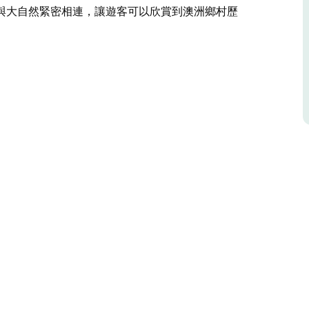
與大自然緊密相連，讓遊客可以欣賞到澳洲鄉村歷
北海岸科隆巴蒂 (Collombatti) 青翠的山麓，是一處
麗的景色。在這裡，您可以享受真正的放鬆，讓我
有煩惱，或者選擇在小型游泳池中消暑，同時欣賞
所 - 您可以在露臺上放鬆身心，欣賞壯麗的景色，在壯麗
地上，探索當地的村莊。畫廊農場與大自然緊密相