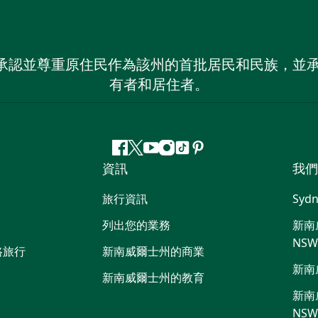
 NSW）承認並尊重原住民作為該州的首批居民和民族
有者和居住者。
Facebook
嘰
Youtube
Instagram
抖
Pinterest
資訊
我們
嘰
音
喳
旅行資訊
Sydn
喳
列出您的業務
新南威
NS
路旅行
新南威爾士州的商業
新南
新南威爾士州的教育
新南威
NS