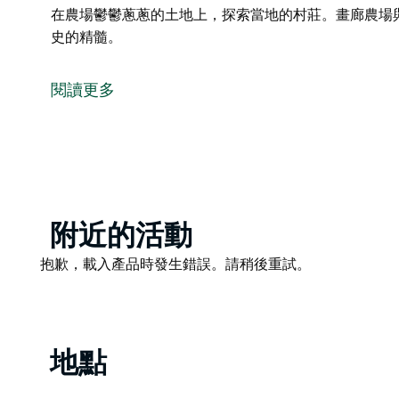
在農場鬱鬱蔥蔥的土地上，探索當地的村莊。畫廊農場
史的精髓。
畫廊農場 (The Gallery Farm) 坐落在新南威爾斯州中
精緻的農場度假勝地，是度過浪漫週末的完美場所。
閱讀更多
這間設計精美的一臥室客用小屋配有辦公室，並享有壯
們宏偉的紅雪松桶桑拿發揮它的神奇作用，消除您的所
迷人的風景。
畫廊農場 (Gallery Farm) 為您提供完美的休閒場
的夜空下品嚐當地的葡萄酒，漫步在農場鬱鬱蔥蔥的土
Product
附近的活動
連，讓遊客可以欣賞到澳洲鄉村歷史的精髓。
List
Product
抱歉，載入產品時發生錯誤。請稍後重試。
List
地點