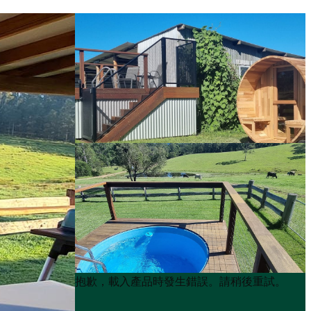
Product
Product
抱歉，載入產品時發生錯誤。請稍後重試。
List
List