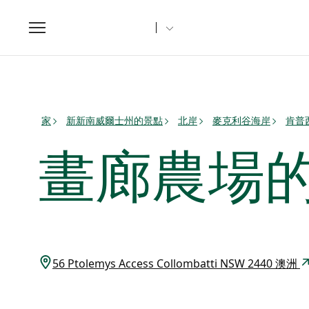
Toggle
navigation
家
新新南威爾士州的景點
北岸
麥克利谷海岸
肯普
畫廊農場
56 Ptolemys Access Collombatti NSW 2440 澳洲