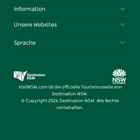
Haftungsausschluss
Reiseziele
Information
Datenschutz
Aktivitäten
Reiseinformationen
Unsere Websites
Cookie-Hinweis
Roadtrips in New South Wales
Tragen Sie Ihr Unternehmen ein
Nutzungsbedingungen
Sydney.com
Veranstaltungen
Sprache
Unternehmen in NSW
Destination NSW Corporate
Unterkunft
Bildung in New South Wales
Geschäftsveranstaltungen in New South Wales
Angebote
Destination NSW Medienzentrum
Vivid Sydney
VisitNSW.com ist die offizielle Tourismusseite von
Destination NSW.
© Copyright
2026
Destination NSW. Alle Rechte
vorbehalten.