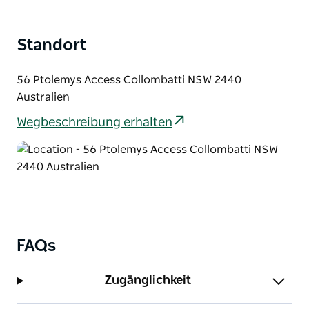
üppige Gelände und der Erkundung der
umliegenden Dörfer. Die Gallery Farm verbindet die
Natur und bietet Zugang zu einigen der schönsten
Standort
Orte der australischen ländlichen Geschichte.
56 Ptolemys Access Collombatti NSW 2440
Australien
Wegbeschreibung erhalten
FAQs
Zugänglichkeit