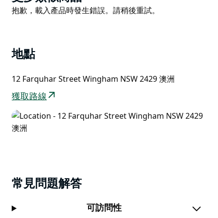
List
林員吉米·州長 (Jimmy Governor) 在曼寧谷 (Manning
Product
抱歉，載入產品時發生錯誤。請稍後重試。
Valley) 被當地農民抓獲後，曾被關押在這裡。
List
博物館還出售大量有關當地歷史的書籍和期刊。
地點
也提供存檔資源。研究人員從每週二上午開始到場。來之
前請先打電話。或者，透過電子郵件發送您的詢問，我們
12 Farquhar Street Wingham NSW 2429 澳洲
將與您聯繫。
獲取路線
常見問題解答
可訪問性