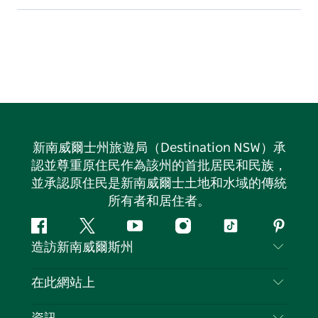
新南威爾士州旅遊局（Destination NSW）承
認並尊重原住民作為該州的首批居民和民族，
並承認原住民是新南威爾士土地和水域的傳統
所有者和居住者。
Facebook
嘰
Youtube
Instagram
抖
Pintere
造訪新南威爾斯州
嘰
音
喳
聯絡我們
在此網站上
喳
免責聲明
目的地