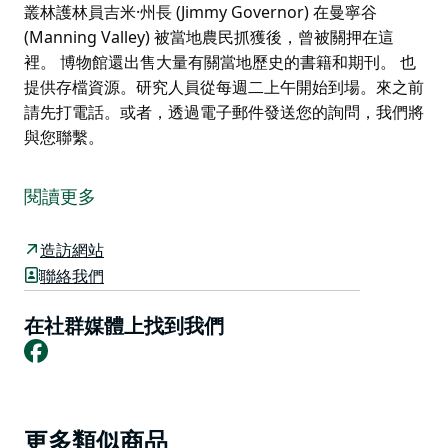
叢林護林員吉米·州長 (Jimmy Governor) 在曼寧谷
(Manning Valley) 被當地農民抓獲後，曾被關押在這
裡。 博物館還出售大量有關當地歷史的書籍和期刊。 也
提供存檔資源。研究人員從每週二上午開始到場。來之前
請先打電話。或者，透過電子郵件發送您的詢問，我們將
與您聯繫。
溫厄姆鎮位於美麗的曼寧河畔，於 1850 年代中期有人定
居。溫厄姆博物館(Wingham Museum) 位於一棟歷史悠
閱讀更多
久的建築內，建於1872 年左右，曾被用作雜貨店和農產
品店。歷史建築。
造訪網站
博物館的參觀者對展出的大量藏品以及這些藏品的多樣性
聯絡我們
表示讚賞，這些藏品將人們帶回從殖民時期到近代的不同
時代。
在社群媒體上找到我們
Facebook
展出的內容包括家庭肖像、家具、時裝、民間工藝品、農
具、交通工具、玻璃器皿和礦物收藏、軍事和原住民展
覽、娛樂、當地故事和體育紀念品。
Product
博物館內有一座最初的 19 世紀警察牢房，原住民叢林護
更多類似商品