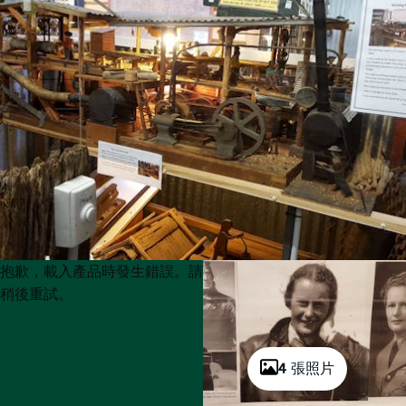
Product
Product
抱歉，載入產品時發生錯誤。請
List
List
稍後重試。
4 張照片