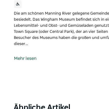
Die am schönen Manning River gelegene Gemeinde
besiedelt. Das Wingham Museum befindet sich in e
Lebensmittel- und Obst- und Gemüseladen genutz
Town Square (oder Central Park), der an vier Seit
Besucher des Museums haben die großen und umfa
dieser…
Die am schönen Manning River gelegene Gemeinde
besiedelt. Das Wingham Museum befindet sich in e
Mehr lesen
Lebensmittel- und Obst- und Gemüseladen genutz
Town Square (oder Central Park), der an vier Seit
Besucher des Museums haben die großen und umfa
dieser Sammlungen bemerkt, die die Menschen in ver
in die jüngste Vergangenheit zurückversetzen.
Zu sehen sind Familienporträts, Möbel, Mode, Volk
Transportmittel, Glaswaren- und Mineraliensammlu
Product
Ähnliche Artikel