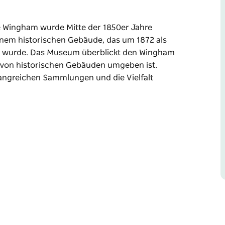
 Wingham wurde Mitte der 1850er Jahre
inem historischen Gebäude, das um 1872 als
t wurde. Das Museum überblickt den Wingham
en von historischen Gebäuden umgeben ist.
ngreichen Sammlungen und die Vielfalt
 Wingham wurde Mitte der 1850er Jahre
inem historischen Gebäude, das um 1872 als
t wurde. Das Museum überblickt den Wingham
en von historischen Gebäuden umgeben ist.
ngreichen Sammlungen und die Vielfalt
schiedene Zeitalter von der Kolonialzeit bis
shandwerk, landwirtschaftliche Geräte,
ngen, militärische und indigene