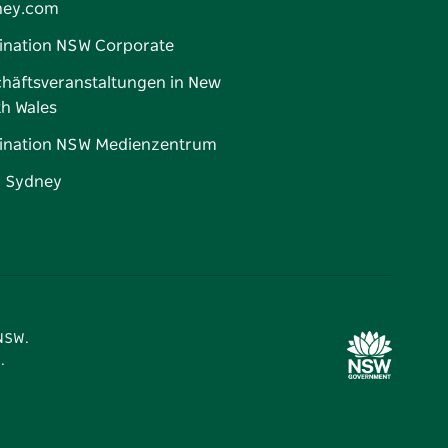
ney.com
ination NSW Corporate
häftsveranstaltungen in New
h Wales
ination NSW Medienzentrum
d Sydney
 NSW.
.