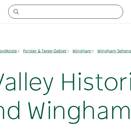
ordküste
Forster & Taree-Gebiet
Wingham
Wingham Sehens
lley Histor
und Wingha