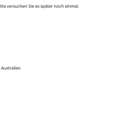
und Sportandenken.
itte versuchen Sie es später noch einmal.
elle aus dem 19. Jahrhundert, in der der
cht war, nachdem er im Manning Valley von
Zeitschriften zur lokalen Geschichte, die im
rscher sind dienstags ab Vormittag anwesend.
nnen Sie Ihre Anfragen per E-Mail senden und