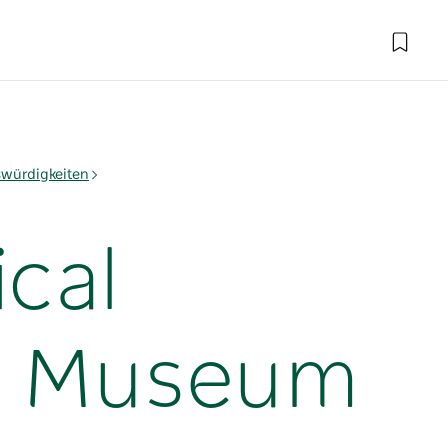
würdigkeiten
ical
m Museum