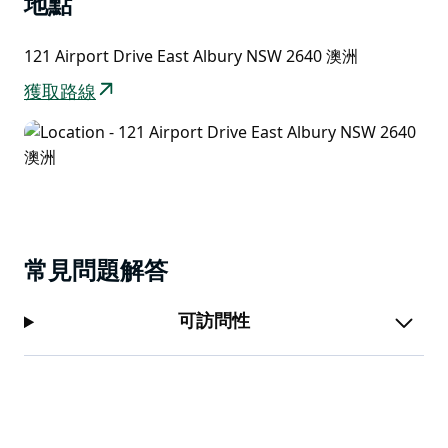
地點
Rutherglen、King Valley 和 Kiewa Valley 的葡萄酒以及
來自 Beechworth 的精釀啤酒。有豆奶、杏仁奶和無乳
121 Airport Drive East Albury NSW 2640 澳洲
糖牛奶可供選擇。
獲取路線
奧爾伯里機場航站樓將開放以便辦理航班登機手續。直接
聯絡您的航空公司以獲取有關基本航班服務的資訊。
常見問題解答
可訪問性