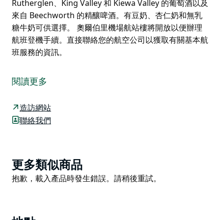
Rutherglen、King Valley 和 Kiewa Valley 的葡萄酒以及
來自 Beechworth 的精釀啤酒。有豆奶、杏仁奶和無乳
糖牛奶可供選擇。 奧爾伯里機場航站樓將開放以便辦理
航班登機手續。直接聯絡您的航空公司以獲取有關基本航
班服務的資訊。
輕鬆存取。奧爾伯里機場是您前往奧爾伯里沃東加及週邊
地區的便利門戶。
閱讀更多
該機場提供商業航班以及飛機和直升機包機服務，為您和
您的團隊提供完全的靈活性和與該地區的聯繫。奧爾伯里
造訪網站
機場距離奧爾伯里中心僅 5 公里或 12 分鐘車程，距離沃
聯絡我們
東加中心僅 10.8 公里或 14 分鐘車程。
停車費用便宜，前半小時免費，航廈前設有方便的上下車
區。也提供當地巴士服務、計程車接送和私人司機。
Product
更多類似商品
List
Uiver 咖啡館和酒吧在航班預定起飛前為我們的乘客開
Product
抱歉，載入產品時發生錯誤。請稍後重試。
放。我們的團隊鼓勵非接觸式支付。主要針對目前週一至
List
週日的出發航班開放（以航班時間為準）。 Uiver Café
and Bar 的許多原料和產品均來自當地，包括來自