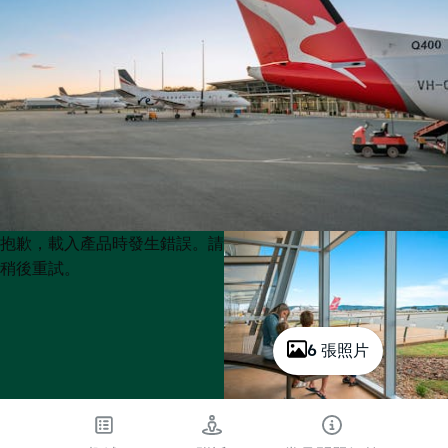
Product
Product
抱歉，載入產品時發生錯誤。請
List
List
稍後重試。
6 張照片