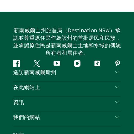
新南威爾士州旅遊局（Destination NSW）承
認並尊重原住民作為該州的首批居民和民族，
並承認原住民是新南威爾士土地和水域的傳統
所有者和居住者。
Facebook
嘰
Youtube
Instagram
抖
Pintere
造訪新南威爾斯州
嘰
音
喳
聯絡我們
在此網站上
喳
免責聲明
目的地
資訊
隱私
要做的事情
旅行資訊
Cookie 通知
我們的網站
新南威爾士州公路旅行
列出您的業務
使用條款
Sydney.com
活動