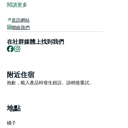
將匯集當地藝術家、音樂家和製作人，共同呈現精彩的合
閱讀更多
作項目。
美食美酒場所搖身一變，成為表演場地；文化場所也敞開
造訪網站
大門，舉辦以火焰為主題的餐飲、葡萄酒品嚐會、藝術工
聯絡我們
作坊、展覽和電影放映等活動。
在社群媒體上找到我們
火焰、溫暖和光芒貫穿始終，與橙郡令人嘆為觀止的自然
Facebook
Instagram
風光交相輝映。來這裡，重拾活力，盡情享受美食，激發
創意，感受當地熱情好客的鄉村風情——這無疑是冬日里
最完美的消暑良方。
Product
附近住宿
List
Product
抱歉，載入產品時發生錯誤。請稍後重試。
List
地點
橘子