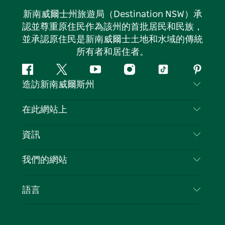
新南威爾士州旅遊局（Destination NSW）承
認並尊重原住民作為該州的首批居民和民族，
並承認原住民是新南威爾士土地和水域的傳統
所有者和居住者。
Facebook
嘰
Youtube
Instagram
抖
Pintere
造訪新南威爾斯州
嘰
音
喳
聯絡我們
在此網站上
喳
免責聲明
目的地
資訊
隱私
要做的事情
旅行資訊
Cookie 通知
我們的網站
新南威爾士州公路旅行
列出您的業務
使用條款
Sydney.com
活動
語言
新南威爾士州的商業
新南威爾士州旅遊局（Destination NSW）企業網
住宿
新南威爾士州的教育
站
優惠訊息