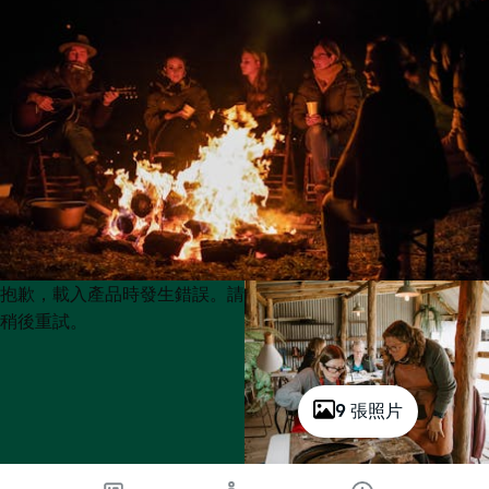
Product
Product
抱歉，載入產品時發生錯誤。請
List
List
稍後重試。
9 張照片