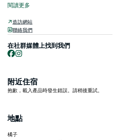
將匯集當地藝術家、音樂家和製作人，共同呈現精彩的合
閱讀更多
作項目。
美食美酒場所搖身一變，成為表演場地；文化場所也敞開
造訪網站
大門，舉辦以火焰為主題的餐飲、葡萄酒品嚐會、藝術工
聯絡我們
作坊、展覽和電影放映等活動。
在社群媒體上找到我們
火焰、溫暖和光芒貫穿始終，與橙郡令人嘆為觀止的自然
Facebook
Instagram
風光交相輝映。來這裡，重拾活力，盡情享受美食，激發
創意，感受當地熱情好客的鄉村風情——這無疑是冬日里
最完美的消暑良方。
Product
附近住宿
List
Product
抱歉，載入產品時發生錯誤。請稍後重試。
List
地點
橘子