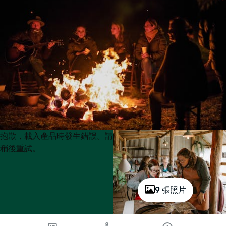
Product
Product
抱歉，載入產品時發生錯誤。請
List
List
稍後重試。
9 張照片