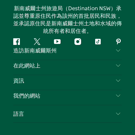
新南威爾士州旅遊局（Destination NSW）承
認並尊重原住民作為該州的首批居民和民族，
並承認原住民是新南威爾士州土地和水域的傳
統所有者和居住者。
Facebook
嘰
Youtube
Instagram
抖
Pintere
造訪新南威爾斯州
嘰
音
喳
聯絡我們
在此網站上
喳
免責聲明
目的地
資訊
隱私
要做的事情
旅行資訊
Cookie 通知
我們的網站
新南威爾斯州公路旅行
列出您的業務
使用條款
Sydney.com
活動
語言
新南威爾斯的商業
新南威爾士州旅遊局（Destination NSW）企業網
住宿
新南威爾斯的教育
站​
優惠訊息