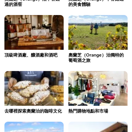
過的酒窖
的美食體驗
頂級啤酒廠、釀酒廠和酒吧
奧蘭芝（Orange）治獨特的
葡萄酒之旅
去哪裡探索奧蘭治的咖啡文化
熱門購物地點和市場