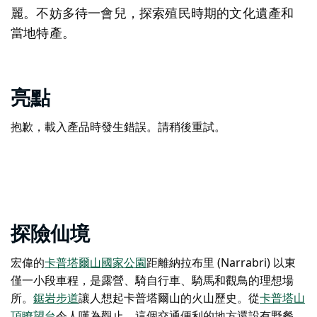
麗。不妨多待一會兒，探索殖民時期的文化遺產和
當地特產。
亮點
抱歉，載入產品時發生錯誤。請稍後重試。
探險仙境
宏偉的
卡普塔爾山國家公園
距離納拉布里 (Narrabri) 以東
僅一小段車程，是露營、騎自行車、騎馬和觀鳥的理想場
所。
鋸岩步道
讓人想起卡普塔爾山的火山歷史。
從
卡普塔山
頂瞭望台
令人嘆為觀止。這個交通便利的地方還設有野餐