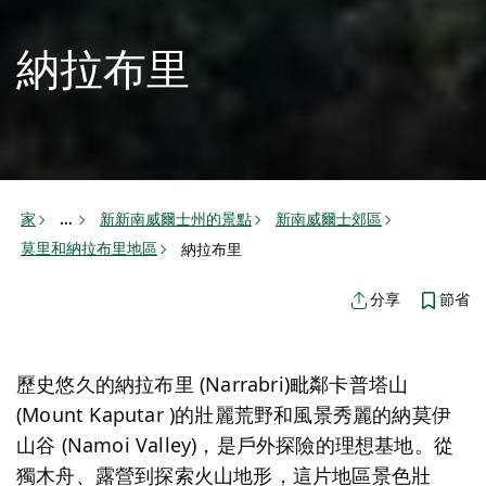
納拉布里
家
新新南威爾士州的景點
新南威爾士郊區
...
莫里和納拉布里地區
納拉布里
節省
分享
歷史悠久的納拉布里 (Narrabri)
毗鄰卡普塔山
(Mount Kaputar
)
的壯麗
荒野
和風景秀麗的納莫伊
山谷 (Namoi Valley)，是戶外探險的理想基地。從
獨木舟、露營到探索火山地形，這片地區景色壯