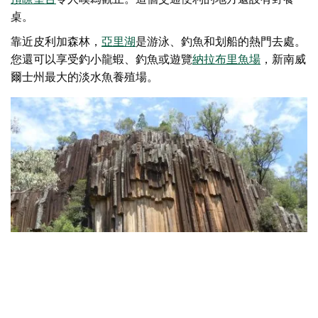
桌。
靠近皮利加森林，
亞里湖
是游泳、釣魚和划船的熱門去處。
您還可以享受釣小龍蝦、釣魚或遊覽
納拉布里魚場
，新南威
爾士州最大的淡水魚養殖場。