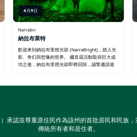
4月9日
Narrabri
納拉布萊特
歡迎來到納拉布里燈光節 (NarraBright)，踏入光
影、奇幻與想像的世界。 繼首屆活動取得巨大成
功之後，納拉布里燈光節即將回歸，誠摯邀請遊
客和當地居民再次體驗這場令人難忘的光影、創
意與社區盛宴。 當夕陽西下…
on NSW）承認並尊重原住民作為該州的首批居民和民
傳統所有者和居住者。