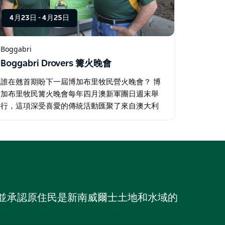
4月23日
-
4月25日
Boggabri
Boggabri Drovers 篝火晚會
誰在翹首期盼下一屆博加布里牧民營火晚會？ 博
加布里牧民篝火晚會每年四月澳新軍團日週末舉
行，這項深受喜愛的傳統活動匯聚了來自澳大利
亞各地的房車旅行者、露營車愛好者、四驅車司
機、皮卡車主以及露營者，共同享受一個輕鬆愜
意的鄉村週末。…
族，並承認原住民是新南威爾士土地和水域的