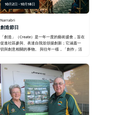
10月2日
-
10月18日
Narrabri
創造節日
「創造」（Create）是一年一度的藝術盛會，旨在
促進社區參與、表達自我並頌揚創新；它涵蓋一
切與創意相關的事物。 與往年一樣，「創作」活
動將持續16天，遍及整個郡，並呈現豐富多彩的
活動，包括展覽、各種工作坊、街頭藝術、燈光
秀和音樂表演。 …