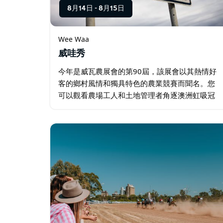
8月14日
-
8月15日
Wee Waa
威哇秀
今年是威瓦農展會的第90屆，該展會以其熱情好
客的鄉村風情和獨具特色的農業競賽而聞名。您
可以觀看農場工人和土地管理者角逐澳洲虹吸冠
軍的頭銜，或觀看割草機在田野和乾草垛間飛
馳。 您也可以逛逛各個展館，欣賞最新的烹飪、
拼布和絎縫作品。…