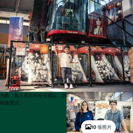
Product
Product
抱歉，載入產品時發生錯誤。請
List
List
稍後重試。
10 張照片