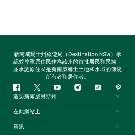
新南威爾士州旅遊局（Destination NSW）承
認並尊重原住民作為該州的首批居民和民族，
並承認原住民是新南威爾士土地和水域的傳統
所有者和居住者。
Facebook
嘰
Youtube
Instagram
抖
Pintere
造訪新南威爾斯州
嘰
音
喳
聯絡我們
在此網站上
喳
免責聲明
目的地
資訊
隱私