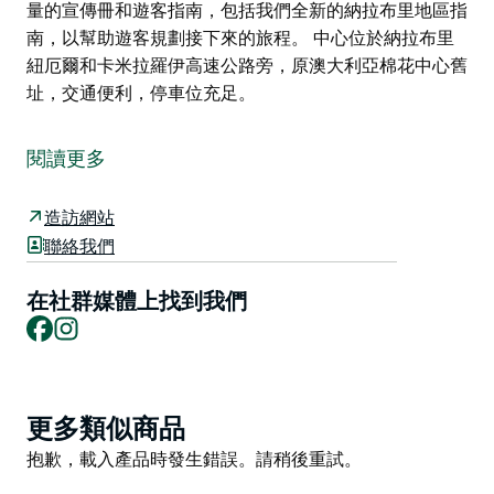
量的宣傳冊和遊客指南，包括我們全新的納拉布里地區指
南，以幫助遊客規劃接下來的旅程。 中心位於納拉布里
紐厄爾和卡米拉羅伊高速公路旁，原澳大利亞棉花中心舊
址，交通便利，停車位充足。
參觀納拉布里地區遊客資訊中心本身就是一種體驗。
中心內琳瑯滿目的展品定會讓您印象深刻，流連忘返。在
閱讀更多
這裡，您可以了解該地區的最佳景點，探索當地歷史，並
了解當地的農業實踐和農業生產。亮點是棉花展，它擁有
造訪網站
一台真正的巨型紅色採棉機，遊客可以爬進去“操作”。
聯絡我們
琳瑯滿目的禮品店裡擺滿了當地和地區的農產品、獨特的
在社群媒體上找到我們
家居用品以及充滿當地風格的紀念品。
Facebook
Instagram
熱情友善、知識淵博的員工將竭誠幫助您規劃在該地區的
活動。中心也提供大量的宣傳冊和遊客指南，包括我們全
新的納拉布里地區指南，以幫助遊客規劃接下來的旅程。
Product
更多類似商品
中心位於納拉布里紐厄爾和卡米拉羅伊高速公路旁，原澳
List
Product
抱歉，載入產品時發生錯誤。請稍後重試。
大利亞棉花中心舊址，交通便利，停車位充足。
List