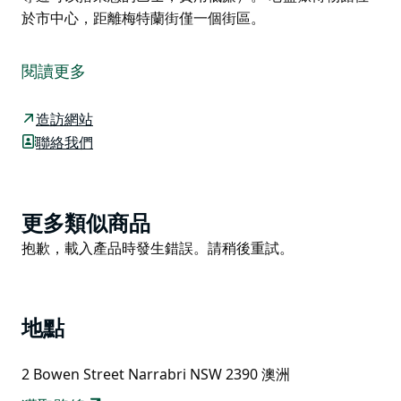
於市中心，距離梅特蘭街僅一個街區。
納拉布里舊監獄建於19世紀80年代，是令人印象深刻的
殖民政府建築群的一部分，該建築群還包括小型訴訟法院
閱讀更多
辦公室和法院。
建築師詹姆斯·巴內特也設計了雪梨郵政總局。這座監獄
造訪網站
於1882年9月開放，並以此身分運作了整整100年，於
聯絡我們
1982年關閉。如今，它為人們提供了一個了解過去風貌
的有趣視角。馬裡奧特·達爾韋捐贈的「達爾韋收藏」本
身就是參觀博物館的理由。
Product
更多類似商品
納拉布里歷史學會的成員負責管理舊監獄遺產中心，並在
List
Product
抱歉，載入產品時發生錯誤。請稍後重試。
其家族史部分收錄了超過3萬個條目。
List
歷史學會的成員可以安排以參觀博物館為起點或終點的城
鎮之旅。 （納拉布里歷史學會的導遊可以搭乘您的巴
地點
士，費用低廉）。
老監獄博物館位於市中心，距離梅特蘭街僅一個街區。
2 Bowen Street Narrabri NSW 2390 澳洲