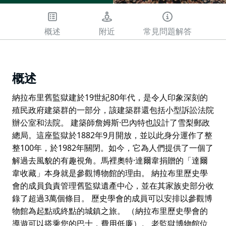
概述
附近
常見問題解答
概述
納拉布里舊監獄建於19世紀80年代，是令人印象深刻的
殖民政府建築群的一部分，該建築群還包括小型訴訟法院
辦公室和法院。 建築師詹姆斯·巴內特也設計了雪梨郵政
總局。這座監獄於1882年9月開放，並以此身分運作了整
整100年，於1982年關閉。如今，它為人們提供了一個了
解過去風貌的有趣視角。馬裡奧特·達爾韋捐贈的「達爾
韋收藏」本身就是參觀博物館的理由。 納拉布里歷史學
會的成員負責管理舊監獄遺產中心，並在其家族史部分收
錄了超過3萬個條目。 歷史學會的成員可以安排以參觀博
物館為起點或終點的城鎮之旅。 （納拉布里歷史學會的
導遊可以搭乘您的巴士，費用低廉）。 老監獄博物館位