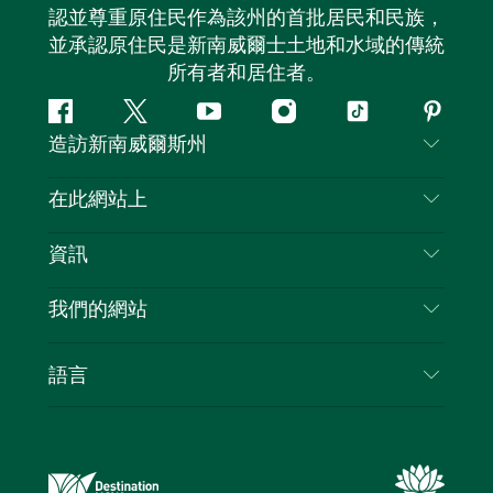
認並尊重原住民作為該州的首批居民和民族，
並承認原住民是新南威爾士土地和水域的傳統
所有者和居住者。
Facebook
嘰
Youtube
Instagram
抖
Pintere
造訪新南威爾斯州
嘰
音
喳
聯絡我們
在此網站上
喳
免責聲明
目的地
資訊
隱私
要做的事情
旅行資訊
Cookie 通知
我們的網站
新南威爾士州公路旅行
列出您的業務
使用條款
Sydney.com
活動
語言
新南威爾士州的商業
新南威爾士州旅遊局（Destination NSW）企業網
住宿
新南威爾士州的教育
站
優惠訊息
新南威爾士州商務活動