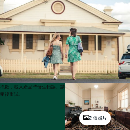
Product
Product
抱歉，載入產品時發生錯誤。請
List
List
稍後重試。
2 張照片