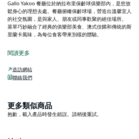
Gallo Yakoo 餐廳位於納拉布里保齡球俱樂部內，是您放
鬆身心的理想去處。餐廳俯瞰保齡球場，營造出溫馨宜人
的社交氛圍，是與家人、朋友或同事歡聚的絕佳場所。
菜單巧妙融合了經典的俱樂部美食、澳式佳餚和傳統的斯
里蘭卡風味，為每位食客帶來別樣的體驗。
Gallo Yakoo 餐廳位於納拉布里保齡球俱樂部內，是您放
鬆身心的理想去處。餐廳俯瞰保齡球場，營造出溫馨宜人
閱讀更多
的社交氛圍，是與家人、朋友或同事歡聚的絕佳場所。
菜單巧妙融合了經典的俱樂部美食、澳式佳餚和傳統的斯
造訪網站
里蘭卡風味，為每位食客帶來別樣的體驗。
聯絡我們
Product
更多類似商品
List
Product
抱歉，載入產品時發生錯誤。請稍後重試。
List