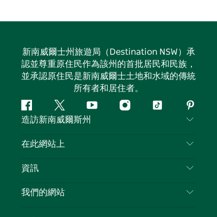
新南威爾士州旅遊局（Destination NSW）承
認並尊重原住民作為該州的首批居民和民族，
並承認原住民是新南威爾士土地和水域的傳統
所有者和居住者。
Facebook
嘰
Youtube
Instagram
抖
Pintere
造訪新南威爾斯州
嘰
音
喳
聯絡我們
在此網站上
喳
免責聲明
目的地
資訊
隱私
要做的事情
旅行資訊
Cookie 通知
我們的網站
新南威爾士州公路旅行
列出您的業務
使用條款
Sydney.com