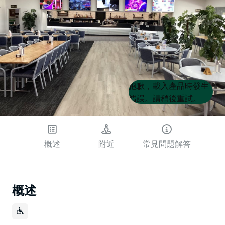
Product
Product
抱歉，載入產品時發生
List
List
錯誤。請稍後重試。
概述
附近
常見問題解答
概述