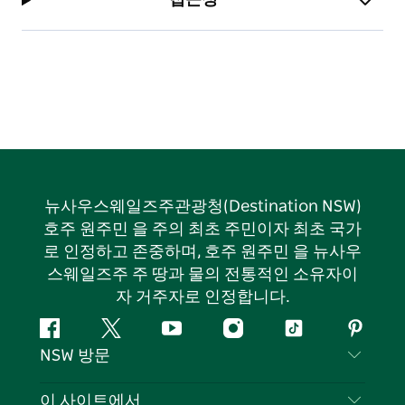
뉴사우스웨일즈주관광청(Destination NSW)
호주 원주민 을 주의 최초 주민이자 최초 국가
로 인정하고 존중하며, 호주 원주민 을 뉴사우
스웨일즈주 주 땅과 물의 전통적인 소유자이
자 거주자로 인정합니다.
페
지
유
인
틱
핀
NSW 방문
이
저
튜
스
톡
터
스
귀
브
타
레
문의하기
이 사이트에서