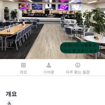
Product
Product
죄송합니다. 상품을 로
List
List
드하는 중 오류가 발생
했습니다. 나중에 다시
시도해 주세요.
개요
가까운
자주 묻는 질문
개요