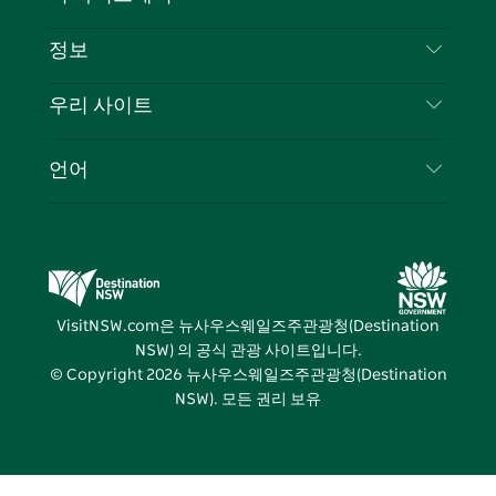
북
다
그
스
부인 성명
램
트
목적지
정보
은둔
할 일
여행 정보
우리 사이트
쿠키 고지
뉴사우스웨일즈주 로드 트립
귀하의 사업을 등록하세요
이용 약관
Sydney.com
이벤트
언어
뉴사우스웨일즈주 의 사업
뉴사우스웨일즈주관광청(Destination NSW) 기업
숙소
뉴사우스웨일즈주 의 교육
비즈니스 이벤트 뉴사우스웨일즈주
거래
뉴사우스웨일즈주관광청(Destination NSW) 미디
어 센터
VisitNSW.com은 뉴사우스웨일즈주관광청(Destination
비비드 시드니(Vivid Sydney)
NSW) 의 공식 관광 사이트입니다.
© Copyright
2026
뉴사우스웨일즈주관광청(Destination
NSW). 모든 권리 보유