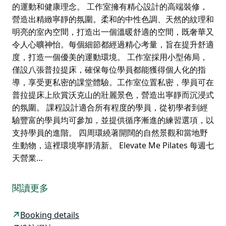
的運動和健康理念。 工作室擁有精心設計的高端裝修，
營造出精緻寧靜的氛圍。柔和的中性色調、天然的紋理和
明亮的室內空間，打造出一個溫暖舒適的空間，既奢華又
令人心曠神怡。每個細節都經過精心考量，旨在提升舒適
度，打造一個優美的運動環境。 工作室採用小型佈局，
僅設八張普拉提床，確保每位學員都能獲得個人化的指
導，享受更私密的課堂體驗。工作室位置私密，學員可在
普拉提床上欣賞沃克山的壯麗景色，營造出寧靜而沉浸式
的氛圍。 課程設計適合所有程度的學員，從初學者到經
驗豐富的學員均可參加，並提供循序漸進的練習選項，以
支持學員的進階。 四周環繞著開闊的自然景觀和當地野
生動物，這裡環境寧靜清新。 Elevate Me Pilates 每週七
天營業…
Elevate Me Pilates 是一家精品普拉提工作室，距離利斯
戈鎮中心僅三公里，坐落於寧靜的鄉村環境中，透過寬大
閱讀更多
的窗戶可俯瞰博文費爾斯的沃克山。作為利斯戈地區唯一
一家普拉提工作室，Elevate Me Pilates 提供獨特而高端
Booking details
的運動和健康理念。