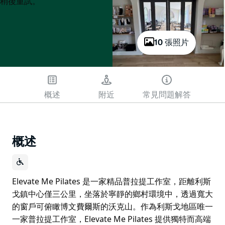
List
List
稍後重試。
10 張照片
概述
附近
常見問題解答
概述
Elevate Me Pilates 是一家精品普拉提工作室，距離利斯
戈鎮中心僅三公里，坐落於寧靜的鄉村環境中，透過寬大
的窗戶可俯瞰博文費爾斯的沃克山。作為利斯戈地區唯一
一家普拉提工作室，Elevate Me Pilates 提供獨特而高端