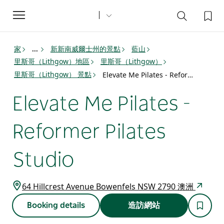
Toggle
navigation
家
新新南威爾士州的景點
藍山
...
里斯哥（Lithgow）地區
里斯哥（Lithgow）
里斯哥（Lithgow） 景點
Elevate Me Pilates - Reformer Pilates Studio
Elevate Me Pilates -
Reformer Pilates
Studio
64 Hillcrest Avenue Bowenfels NSW 2790 澳洲
Booking details
造訪網站