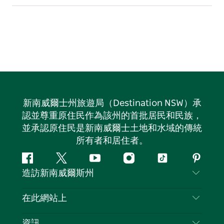
新南威爾士州旅遊局（Destination NSW）承
認並尊重原住民作為該州的首批居民和民族，
並承認原住民是新南威爾士土地和水域的傳統
所有者和居住者。
Facebook
嘰
Youtube
Instagram
抖
Pintere
造訪新南威爾斯州
嘰
音
喳
聯絡我們
在此網站上
喳
免責聲明
目的地
資訊