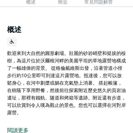
概述
附近
常見問題解答
概述
歡迎來到大自然的圓形劇場。壯麗的砂岩峭壁和挺拔的桉
樹，為這片位於沃爾根河畔的美麗平坦的草地露營地構成
了一幅雄偉的背景。 從格倫戴維斯出發，沿著管道小徑
步行約10公里即可到達這片露營地。抵達後，您可以放
鬆身心，在河中劃槳或躺在充氣墊上消暑。 搭起帳篷，
在樹蔭下享用野餐，然後前往探索附近歷史悠久的頁岩油
遺址，那裡有鐵軌、隧道和烤箱等遺跡。附近還有步道，
可以欣賞到令人嘆為觀止的景色。您也可以選擇在河對岸
露營。
歡迎來到大自然的圓形劇場。壯麗的砂岩峭壁和挺拔的桉
樹，為這片位於沃爾根河畔的美麗平坦的草地露營地構成
閱讀更多