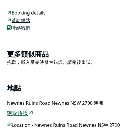
了一幅雄偉的背景。
從格倫戴維斯出發，沿著管道小徑步行約10公里即可到
Booking details
達這片露營地。抵達後，您可以放鬆身心，在河中劃槳或
造訪網站
躺在充氣墊上消暑。
聯絡我們
搭起帳篷，在樹蔭下享用野餐，然後前往探索附近歷史悠
久的頁岩油遺址，那裡有鐵軌、隧道和烤箱等遺跡。附近
還有步道，可以欣賞到令人嘆為觀止的景色。您也可以選
Product
更多類似商品
擇在河對岸露營。
List
Product
抱歉，載入產品時發生錯誤。請稍後重試。
List
地點
Newnes Ruins Road Newnes NSW 2790 澳洲
獲取路線