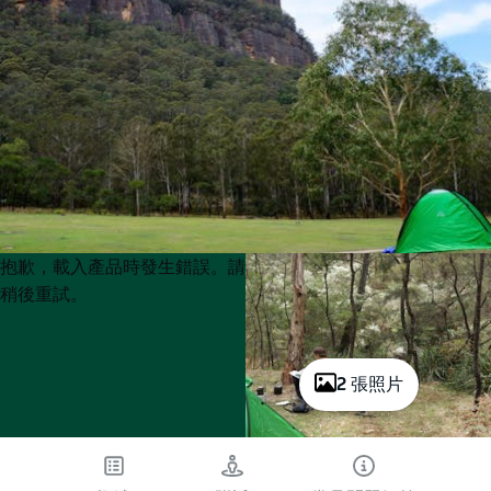
Product
Product
抱歉，載入產品時發生錯誤。請
List
List
稍後重試。
2 張照片