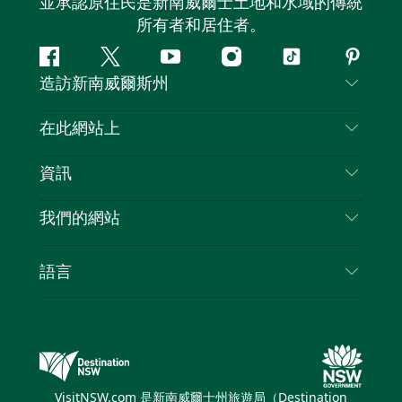
並承認原住民是新南威爾士土地和水域的傳統
所有者和居住者。
Facebook
嘰
Youtube
Instagram
抖
Pintere
造訪新南威爾斯州
嘰
音
喳
聯絡我們
在此網站上
喳
免責聲明
目的地
資訊
隱私
要做的事情
旅行資訊
Cookie 通知
我們的網站
新南威爾士州公路旅行
列出您的業務
使用條款
Sydney.com
活動
語言
新南威爾士州的商業
新南威爾士州旅遊局（Destination NSW）企業網
住宿
新南威爾士州的教育
站
優惠訊息
新南威爾士州商務活動
新南威爾士州旅遊局（Destination NSW）媒體中
VisitNSW.com 是新南威爾士州旅遊局（Destination
心