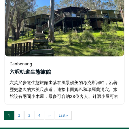
Ganbenang
六呎軌道生態旅館
六英尺步道生態旅館坐落在風景優美的考克斯河畔，沿著
歷史悠久的六英尺步道，連接卡圖姆巴和珍羅蘭洞穴。旅
館設有兩間小木屋，最多可容納28位客人。針鼴小屋可容
納12位客人，袋熊小屋可容納16位客人。您可以使用設備
齊全的戶外廚房…
1
2
3
4
››
Last »