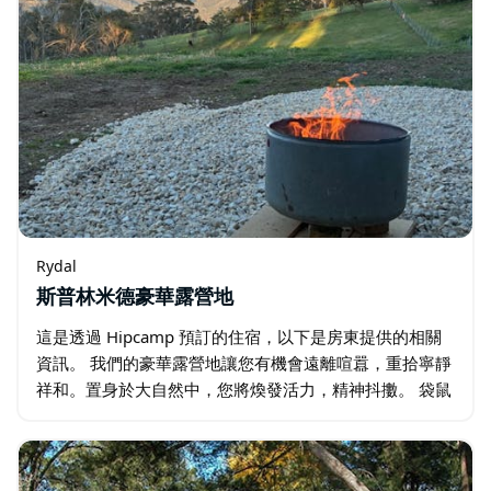
Rydal
斯普林米德豪華露營地
這是透過 Hipcamp 預訂的住宿，以下是房東提供的相關
資訊。 我們的豪華露營地讓您有機會遠離喧囂，重拾寧靜
祥和。置身於大自然中，您將煥發活力，精神抖擻。 袋鼠
經常在營地附近覓食，偶爾會有袋熊在帳篷周圍嗅來嗅
去；鳥兒的鳴叫喚醒您，迎接新的一天…