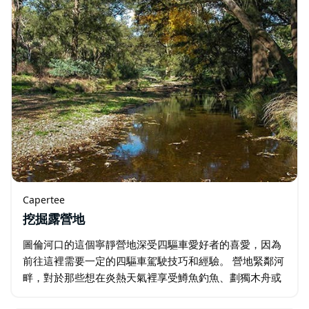
Capertee
挖掘露營地
圖倫河口的這個寧靜營地深受四驅車愛好者的喜愛，因為
前往這裡需要一定的四驅車駕駛技巧和經驗。 營地緊鄰河
畔，對於那些想在炎熱天氣裡享受鱒魚釣魚、劃獨木舟或
只是在水中嬉戲的人來說，這裡也是絕佳之選。 河岸的草