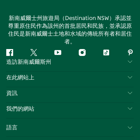
新南威爾士州旅遊局（Destination NSW）承認並
尊重原住民作為該州的首批居民和民族，並承認原
住民是新南威爾士土地和水域的傳統所有者和居住
者。
Facebook
嘰
Youtube
Instagram
抖
Pint
造訪新南威爾斯州
嘰
音
喳
聯絡我們
在此網站上
喳
免責聲明
目的地
資訊
隱私
要做的事情
旅行資訊
Cookie 通知
我們的網站
新南威爾士州公路旅行
列出您的業務
使用條款
Sydney.com
活動
語言
新南威爾士州的商業
新南威爾士州旅遊局（Destination NSW）企業網站
住宿