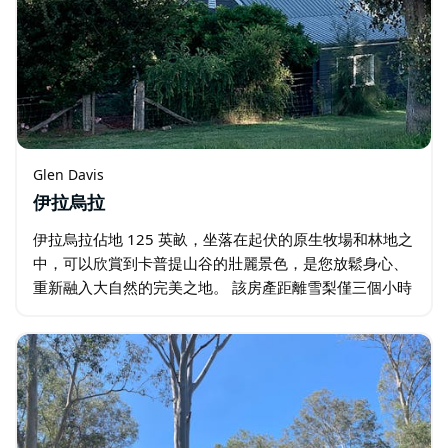
Glen Davis
伊拉烏拉
伊拉烏拉佔地 125 英畝，坐落在起伏的原生牧場和林地之
中，可以欣賞到卡普提山谷的壯麗景色，是您放鬆身心、
重新融入大自然的完美之地。 該房產距離雪梨僅三個小時
車程，其中包括一座木板農舍，配有菜園、果園、海水游
泳池和燒烤平台。 住宿設施齊全…