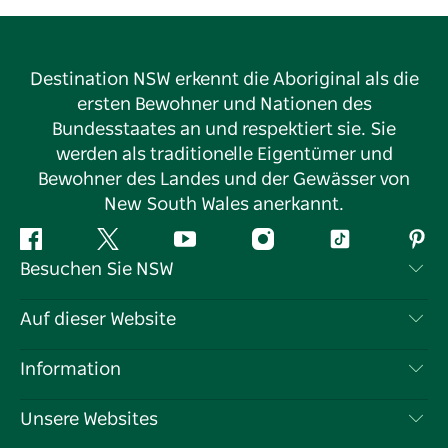
Destination NSW erkennt die Aboriginal als die
ersten Bewohner und Nationen des
Bundesstaates an und respektiert sie. Sie
werden als traditionelle Eigentümer und
Bewohner des Landes und der Gewässer von
New South Wales anerkannt.
Facebook
Twitter
YouTube
Instagram
TikTok
Pint
Besuchen Sie NSW
Kontaktieren Sie uns
Auf dieser Website
Haftungsausschluss
Reiseziele
Information
Datenschutz
Aktivitäten
Reiseinformationen
Unsere Websites
Cookie-Hinweis
Roadtrips in New South Wales