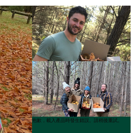
Product
Product
抱歉，載入產品時發生錯誤。請稍後重試。
List
List