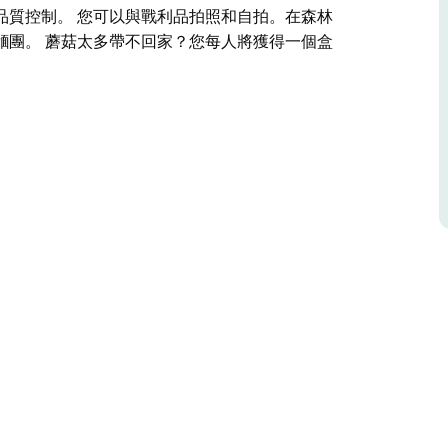
品質控制。 您可以與戰利品拍照和自拍。在森林
麵團。 蘑菇太多帶不回家？您每人將獲得一個盒
您的家人在森林中漫步，了解去哪裡尋找、何時移動以及
二的。這項活動在澳洲的東歐和地中海文化中世代
中郊遊，並將找到的所有蘑菇帶回家。
他們將提供關於蘑菇採集的內容/方式/地點的全
他們將對每個人的收穫進行品質控制。
油煎的新鮮蘑菇，配上歐芹和手工酸麵團。
的物品帶回家！