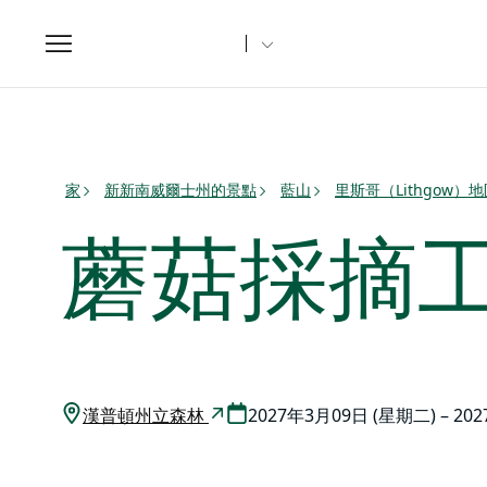
Toggle
navigation
家
新新南威爾士州的景點
藍山
里斯哥（Lithgow）
蘑菇採摘工
漢普頓州立森林
2027年3月09日 (星期二) – 20