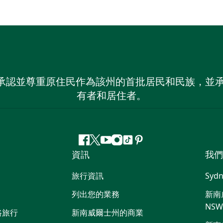
 NSW）承認並尊重原住民作為該州的首批居民和民族
有者和居住者。
Facebook
嘰
Youtube
Instagram
抖
Pinterest
資訊
我們
嘰
音
喳
旅行資訊
Sydn
喳
列出您的業務
新南威
NS
路旅行
新南威爾士州的商業