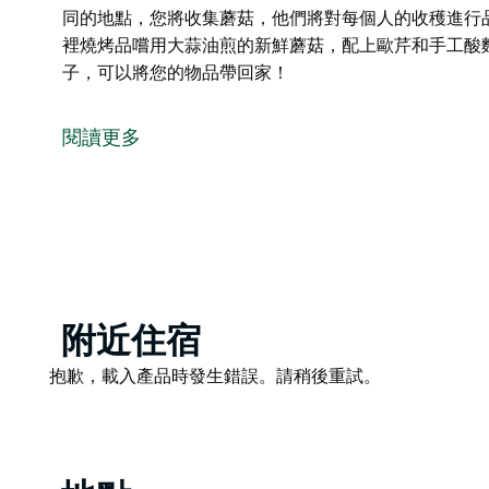
同的地點，您將收集蘑菇，他們將對每個人的收穫進行
裡燒烤品嚐用大蒜油煎的新鮮蘑菇，配上歐芹和手工酸
子，可以將您的物品帶回家！
與專業採集者 Diego Bonetto 一起，帶領您和
如何收穫食用蘑菇的詳細資訊。
閱讀更多
一部分是尋寶，一部分是生態覺醒，這種體驗是獨一無
相傳，成為分享故事和學習食譜的季節性必做之事。
期待一次愉快的旅行、一次學習經歷、在神奇的松樹林
帶上合適的衣服和鞋子、水和零食、刀子、籃子和相機。
面教程，您將訪問 2/3 不同的地點，您將收集蘑菇，
Product
您可以與戰利品拍照和自拍。在森林裡燒烤品嚐用大蒜
附近住宿
List
蘑菇太多帶不回家？您每人將獲得一個盒子，可以將您
Product
抱歉，載入產品時發生錯誤。請稍後重試。
List