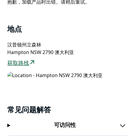
List
Product
抱歉，加载产品时出错。请稍后重试。
您可以与战利品拍照和自拍。在森林里烧烤品尝用大蒜油
List
煎的新鲜蘑菇，配上欧芹和手工酸面团。
蘑菇太多带不回家？您每人将获得一个盒子，可以将您的
地点
物品带回家！
汉普顿州立森林
Hampton NSW 2790 澳大利亚
获取路线
常见问题解答
可访问性