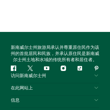
新南威尔士州旅游局承认并尊重原住民作为该
州的首批居民和民族，并承认原住民是新南威
尔士州土地和水域的传统所有者和居住者。
Facebook
叽
YouTube
Instagram
抖
Pintere
访问新南威尔士州
叽
音
喳
联系我们
在此网站上
喳
免责声明
目的地
信息
隐私
推荐活动