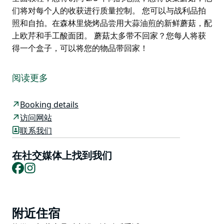
们将对每个人的收获进行质量控制。 您可以与战利品拍
照和自拍。在森林里烧烤品尝用大蒜油煎的新鲜蘑菇，配
上欧芹和手工酸面团。 蘑菇太多带不回家？您每人将获
得一个盒子，可以将您的物品带回家！
与专业采集者迭戈·博内托 (Diego Bonetto) 一起，带领
您和您的家人在森林中漫步，了解去哪里寻找、何时移动
阅读更多
以及如何收获食用蘑菇的详细信息。
一部分是寻宝，一部分是生态觉醒，这种体验是独一无二
Booking details
的。这项活动在澳大利亚的东欧和地中海文化中世代相
访问网站
传，成为分享故事和学习食谱的季节性必做之事。
联系我们
期待一次愉快的旅行、一次学习经历、在神奇的松树林中
在社交媒体上找到我们
郊游，并将找到的所有蘑菇带回家。
Facebook
Instagram
带上合适的衣服和鞋子、水和零食、刀、篮子和相机。他
们将提供关于蘑菇采集的内容/方式/地点的全面教程，您
将访问 2/3 不同的地点，您将收集蘑菇，他们将对每个人
Product
的收获进行质量控制。
附近住宿