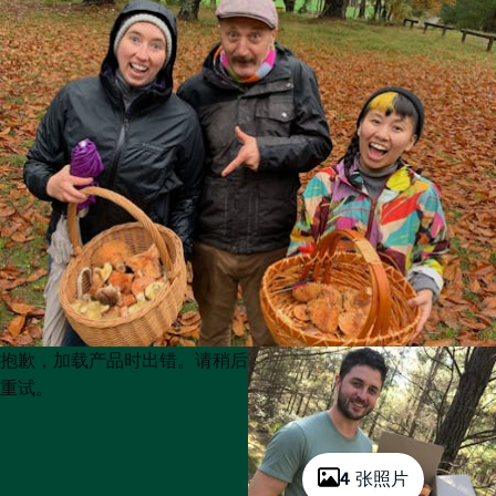
Product
Product
抱歉，加载产品时出错。请稍后
List
List
重试。
4 张照片