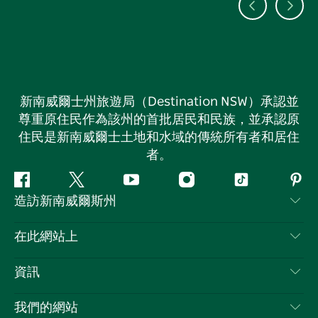
新南威爾士州旅遊局（Destination NSW）承認並
尊重原住民作為該州的首批居民和民族，並承認原
住民是新南威爾士土地和水域的傳統所有者和居住
者。
Facebook
嘰
Youtube
Instagram
抖
Pint
造訪新南威爾斯州
嘰
音
喳
聯絡我們
在此網站上
喳
免責聲明
目的地
資訊
隱私
要做的事情
旅行資訊
Cookie 通知
我們的網站