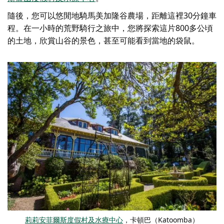
隨後，您可以悠閒地騎馬
美加隆谷農場
，距離這裡30分鐘車
程。在一小時的荒野騎行之旅中，您將探索這片800多公頃
的土地，欣賞山谷的景色，甚至可能看到當地的袋鼠。
莉莉安菲爾斯度假村及水療中心
，卡頓巴（Katoomba）