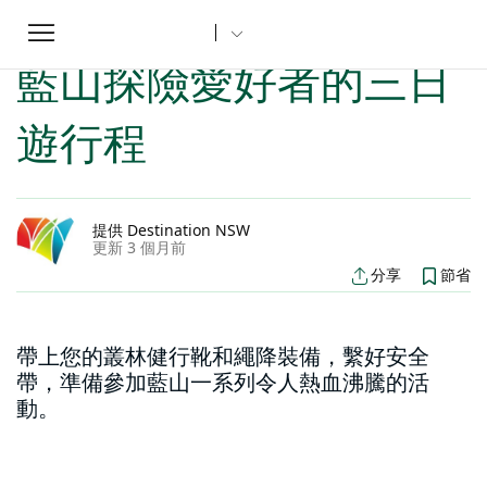
Toggle
家
新南威爾士州文章
藍山探險愛好者的三日遊行程
...
navigation
藍山探險愛好者的三日
遊行程
提供 Destination NSW
更新 3 個月前
分享
節省
帶上您的叢林健行靴和繩降裝備，繫好安全
帶，準備參加藍山一系列令人熱血沸騰的活
動。