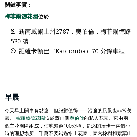
關鍵事實：
梅菲爾德花園
位於：
新南威爾士州2787，奧伯倫，梅菲爾德路
530 號
距離卡頓巴（Katoomba）70 分鐘車程
早晨
今天早上開車有點遠，但絕對值得——沿途的風景也非常美
麗。
梅菲爾德花園
位於藍山側
奧伯倫
的私人花園。它由兩
個主花園區組成，佔地超過100公頃，是悠閒漫步一兩個小
時的理想場所。千萬不要錯過水上花園，園內橡樹和紫葉山