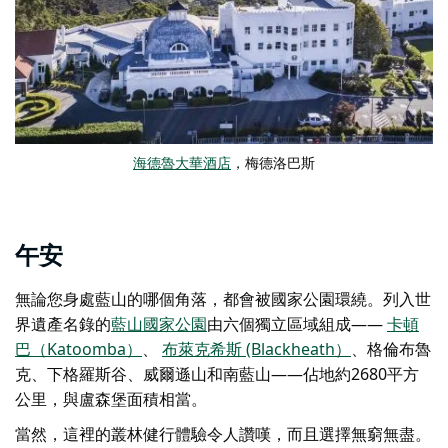
海德魯大華酒店
，梅德洛巴斯
午安
無論您身處藍山的哪個角落，都會被國家公園環繞。列入世
界遺產名錄的
藍山國家公園
由六個獨立區域組成——
卡頓
巴（Katoomba）
、
布萊克希斯 (Blackheath）
、格倫布魯
克、下格羅斯谷、威爾遜山和南藍山——佔地約2680平方
公里，與盧森堡面積相當。
當然，這裡的叢林健行體驗令人讚嘆，而且選擇無窮無盡。