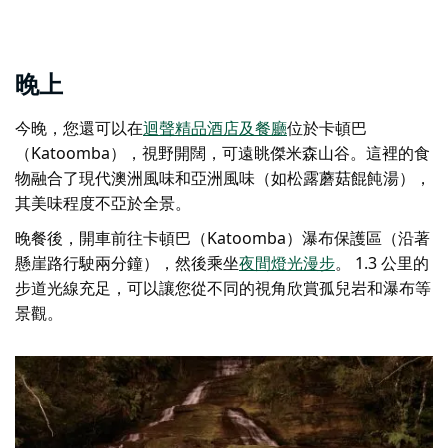
晚上
今晚，您還可以在
迴聲精品酒店及餐廳
位於卡頓巴
（Katoomba），視野開闊，可遠眺傑米森山谷。這裡的食
物融合了現代澳洲風味和亞洲風味（如松露蘑菇餛飩湯），
其美味程度不亞於全景。
晚餐後，開車前往卡頓巴（Katoomba）瀑布保護區（沿著
懸崖路行駛兩分鐘），然後乘坐
夜間燈光漫步
。 1.3 公里的
步道光線充足，可以讓您從不同的視角欣賞孤兒岩和瀑布等
景觀。