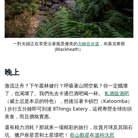
一對夫婦正在享受沿著風景優美的
大峽谷步道
，布萊克希斯
(Blackheath）
晚上
激流泛舟？下午叢林健行？呼吸著山間空氣？你一定餓壞
了，也渴壞了。我們先去卡通巴酒吧喝一杯。
私酒販酒吧
（威士忌是本店的特色），然後沿著卡頓巴（Katoomba）
) 步行五分鐘即可到達 8Things Eatery，這裡專營全球街頭
美食，而且價格實惠。
還有精力消耗？那就來一場精彩的旅行，欣賞月球及其隕石
坑、獵戶座星雲和土星環吧！
藍山觀星
在
溫特沃思