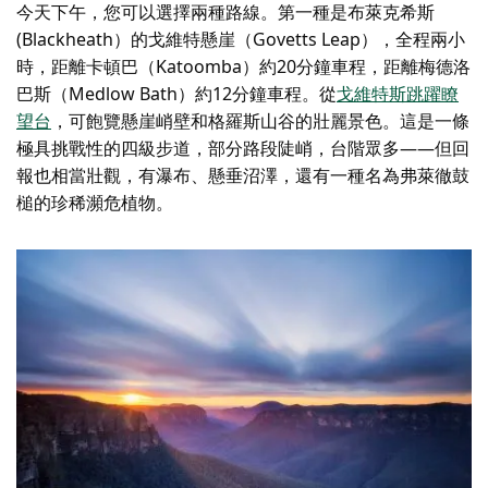
今天下午，您可以選擇兩種路線。第一種是布萊克希斯
(Blackheath）的戈維特懸崖（Govetts Leap），全程兩小
時，距離卡頓巴（Katoomba）約20分鐘車程，距離梅德洛
巴斯（Medlow Bath）約12分鐘車程。從
戈維特斯跳躍瞭
望台
，可飽覽懸崖峭壁和格羅斯山谷的壯麗景色。這是一條
極具挑戰性的四級步道，部分路段陡峭，台階眾多——但回
報也相當壯觀，有瀑布、懸垂沼澤，還有一種名為弗萊徹鼓
槌的珍稀瀕危植物。