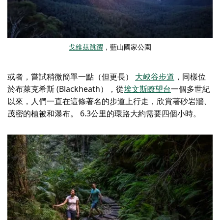
戈維茲跳躍
，藍山國家公園
或者，嘗試稍微簡單一點（但更長）
大峽谷步道
，同樣位
於布萊克希斯 (Blackheath），從
埃文斯瞭望台
一個多世紀
以來，人們一直在這條著名的步道上行走，欣賞著砂岩牆、
茂密的植被和瀑布。 6.3公里的環路大約需要四個小時。