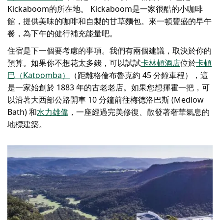
Kickaboom的所在地。 Kickaboom是一家很酷的小咖啡
館，提供美味的咖啡和自製的甘草麵包。來一頓豐盛的早午
餐，為下午的健行補充能量吧。
住宿是下一個要考慮的事項。我們有兩個建議，取決於你的
預算。如果你不想花太多錢，可以試試
卡林頓酒店
位於
卡頓
巴（Katoomba）
（距離格倫布魯克約 45 分鐘車程），這
是一家始創於 1883 年的古老老店。如果您想揮霍一把，可
以沿著大西部公路開車 10 分鐘前往梅德洛巴斯 (Medlow
Bath) 和
水力雄偉
，一座經過完美修復、散發著奢華氣息的
地標建築。