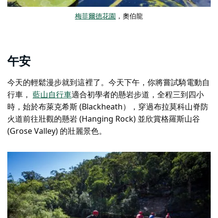
梅菲爾德花園
，奧伯龍
午安
今天的輕鬆漫步就到這裡了。今天下午，你將嘗試騎電動自
行車，
藍山自行車
適合初學者的懸岩步道，全程三到四小
時，始於布萊克希斯 (Blackheath），穿過
布拉莫科山脊防
火道
前往壯觀的懸岩 (Hanging Rock) 並欣賞格羅斯山谷
(Grose Valley) 的壯麗景色。