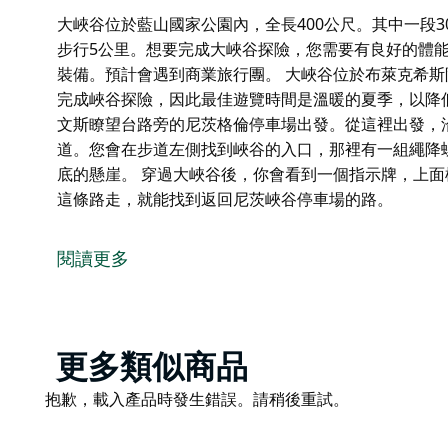
大峽谷位於藍山國家公園內，全長400公尺。其中一段
步行5公里。想要完成大峽谷探險，您需要有良好的體
裝備。預計會遇到商業旅行團。 大峽谷位於布萊克希
完成峽谷探險，因此最佳遊覽時間是溫暖的夏季，以降
文斯瞭望台路旁的尼茨格倫停車場出發。從這裡出發，
道。您會在步道左側找到峽谷的入口，那裡有一組繩降
底的懸崖。 穿過大峽谷後，你會看到一個指示牌，上
這條路走，就能找到返回尼茨峽谷停車場的路。
大峽谷位於藍山國家公園內，全長400公尺。其中一段
步行5公里。想要完成大峽谷探險，您需要有良好的體
閱讀更多
裝備。預計會遇到商業旅行團。
大峽谷位於布萊克希斯附近，地勢涼爽，樹蔭濃密。由
是溫暖的夏季，以降低被水淋濕後著涼的風險。
Product
更多類似商品
前往大峽谷，可從埃文斯瞭望台路旁的尼茨格倫停車場
List
里，穿過一條岩石隧道。您會在步道左側找到峽谷的入
Product
抱歉，載入產品時發生錯誤。請稍後重試。
小心，下方是深不見底的懸崖。
List