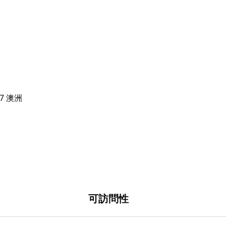
文斯觀景台和尼茨峽谷的路線。沿著這條路走，就
可訪問性