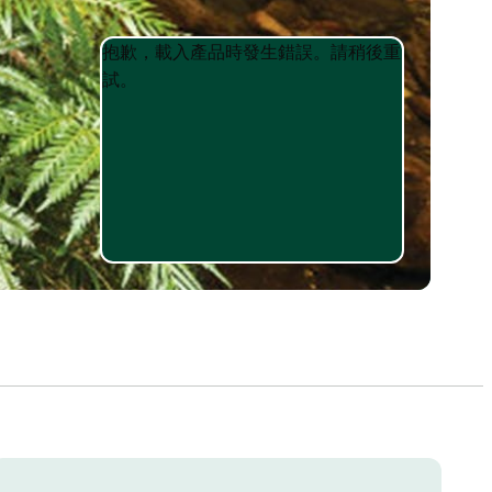
Product
Product
抱歉，載入產品時發生錯誤。請稍後重
List
List
試。