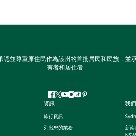
 NSW）承認並尊重原住民作為該州的首批居民和民族
有者和居住者。
Facebook
嘰
Youtube
Instagram
抖
Pinterest
資訊
我們
嘰
音
喳
旅行資訊
Sydn
喳
列出您的業務
新南威
NS