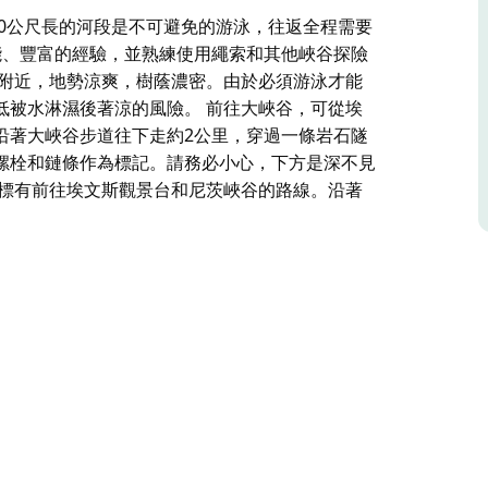
30公尺長的河段是不可避免的游泳，往返全程需要
能、豐富的經驗，並熟練使用繩索和其他峽谷探險
斯附近，地勢涼爽，樹蔭濃密。由於必須游泳才能
低被水淋濕後著涼的風險。 前往大峽谷，可從埃
沿著大峽谷步道往下走約2公里，穿過一條岩石隧
螺栓和鏈條作為標記。請務必小心，下方是深不見
面標有前往埃文斯觀景台和尼茨峽谷的路線。沿著
30公尺長的河段是不可避免的游泳，往返全程需要
能、豐富的經驗，並熟練使用繩索和其他峽谷探險
於必須游泳才能完成峽谷探險，因此最佳遊覽時間
出發。從這裡出發，沿著大峽谷步道往下走約2公
口，那裡有一組繩降螺栓和鏈條作為標記。請務必