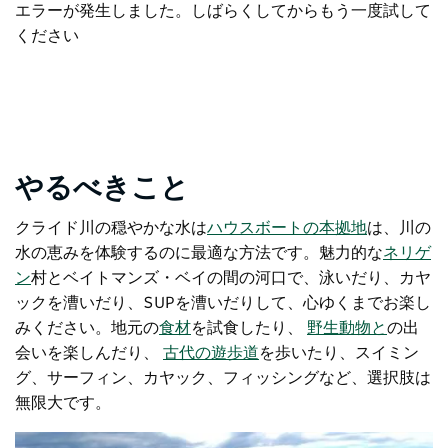
エラーが発生しました。しばらくしてからもう一度試して
ください
やるべきこと
クライド川の穏やかな水は
ハウスボートの本拠地
は、川の
水の恵みを体験するのに最適な方法です。魅力的な
ネリゲ
ン
村
とベイトマンズ・ベイの間の河口で、泳いだり、カヤ
ックを漕いだり、SUPを漕いだりして、心ゆくまでお楽し
みください。地元の
食材
を試食したり
、
野生動物と
の出
会いを楽しんだり、
古代の遊歩道
を歩いたり、スイミン
グ、サーフィン、カヤック、フィッシングなど、選択肢は
無限大です。