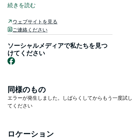
営業してきました。彼らの目標は、新鮮な地元の魚介類
続きを読む
をトロール船から直接あなたの食卓に届けることです。
バックデッキでリラックスし、ペリカンやアカエイが滑
ウェブサイトを見る
空するのを眺め、湾で最高のフィッシュ アンド チップ
ご連絡ください
スをお楽しみください。
ソーシャルメディアで私たちを見つ
けてください
Facebook
同様のもの
Product
List
Product
エラーが発生しました。しばらくしてからもう一度試し
List
てください
ロケーション