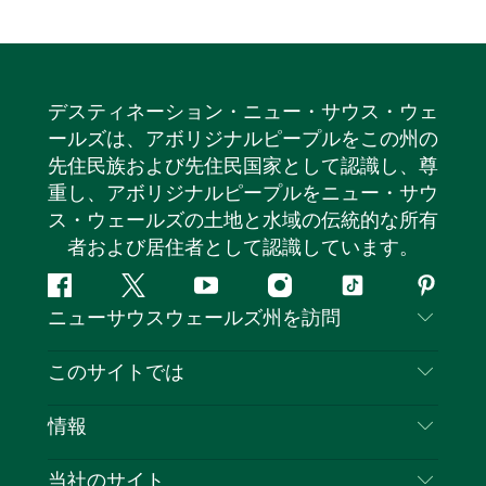
デスティネーション・ニュー・サウス・ウェ
ールズは、アボリジナルピープルをこの州の
先住民族および先住民国家として認識し、尊
重し、アボリジナルピープルをニュー・サウ
ス・ウェールズの土地と水域の伝統的な所有
者および居住者として認識しています。
フ
ツ
ユ
イ
テ
ピ
ニューサウスウェールズ州を訪問
ェ
イ
ー
ン
ィ
ン
イ
ッ
チ
ス
ッ
タ
お問い合わせ
このサイトでは
ス
タ
ュ
タ
ク
レ
免責事項
ブ
ー
ー
グ
ト
ス
目的地
情報
ッ
ブ
ラ
ッ
ト
プライバシー
やるべきこと
ク
ム
ク
旅行情報
当社のサイト
クッキーに関する通知