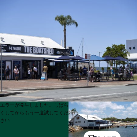
Product
Product
エラーが発生しました。しばら
List
List
くしてからもう一度試してくだ
さい