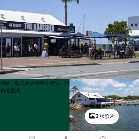
Product
Product
抱歉，載入產品時發生錯誤。請
List
List
稍後重試。
3 張照片