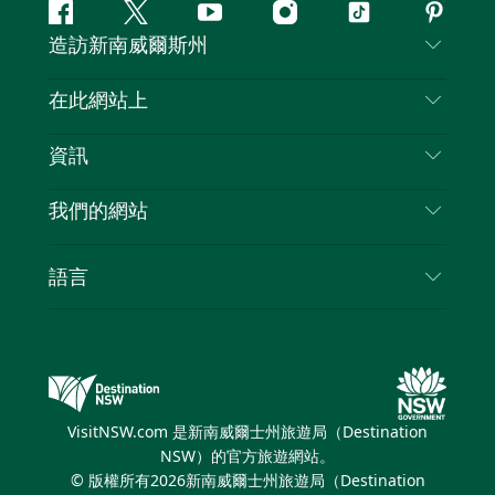
Facebook
嘰
Youtube
Instagram
抖
Pintere
造訪新南威爾斯州
嘰
音
喳
聯絡我們
在此網站上
喳
免責聲明
目的地
資訊
隱私
要做的事情
旅行資訊
Cookie 通知
我們的網站
新南威爾斯州公路旅行
列出您的業務
使用條款
Sydney.com
活動
語言
新南威爾斯的商業
新南威爾士州旅遊局（Destination NSW）企業網
住宿
新南威爾斯的教育
站​
優惠訊息
新南威爾斯商務活動
新南威爾士州旅遊局（Destination NSW）媒體中
VisitNSW.com 是新南威爾士州旅遊局（Destination
心
NSW）的官方旅遊網站。
繽紛悉尼燈光音樂節
© 版權所有
2026
新南威爾士州旅遊局（Destination