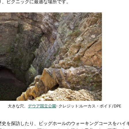
り、ピクニックに最適な場所です。
大きな穴、
デウア国立公園
- クレジット:
ルーカス・ボイド/DPE
歴史を探訪したり
、ビッグホールのウォーキングコースをハイ