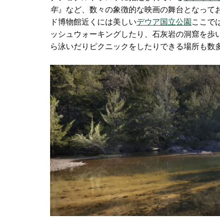
年
』など、数々の象徴的な映画の舞台となって
ド博物館
近くには美しい
デウア国立公園
ここで
ッシュウォーキングしたり、石灰岩の洞窟を歩
ら泳いだりピクニックをしたりできる場所も数