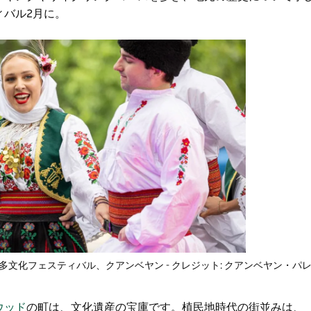
ィバル
2月に。
多文化フェスティバル
、クアンベヤン - クレジット: クアンベヤン・
ウッド
の町
は、文化遺産の宝庫です。植民地時代の街並みは、