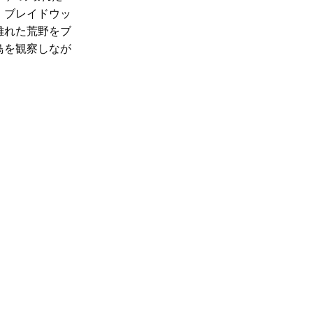
。
ブレイドウッ
離れた荒野をブ
鳥を観察しなが