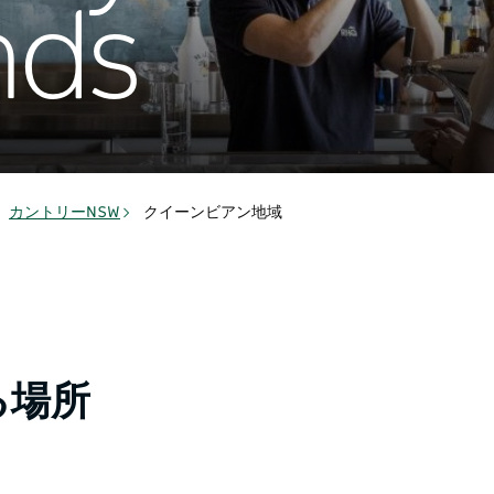
nds
カントリーNSW
クイーンビアン地域
る場所