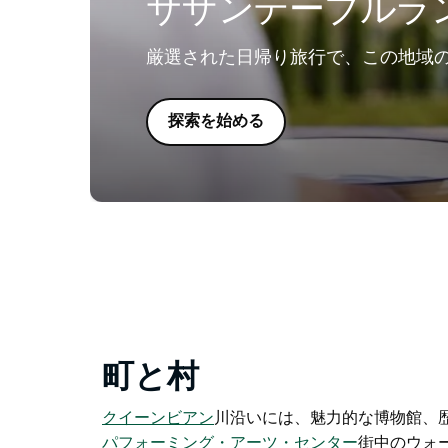
サザンテーブルラ
厳選された日帰り旅行で、この地域
探索を始める
町と村
クイーンビアン
川沿いには
、魅力的な博物館、
パフォーミング・アーツ・センター
街中のウォ