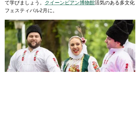
て学びましょう。
クイーンビアン博物館
活気のある
多文化
フェスティバル
2月に。
クイーンビアン多文化フェスティバル
、クアンベヤン - クレジ
ット: クアンベヤン・パレラン地域評議会
ナショナルトラストに指定されている
ブレイドウッド
の町