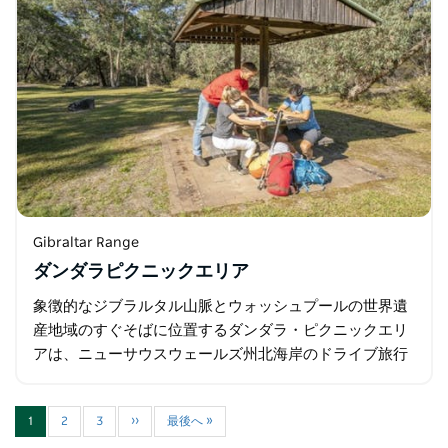
Gibraltar Range
ダンダラピクニックエリア
象徴的なジブラルタル山脈とウォッシュプールの世界遺
産地域のすぐそばに位置するダンダラ・ピクニックエリ
アは、ニューサウスウェールズ州北海岸のドライブ旅行
の休憩に最適です。グレン・イネスとグラフトンの中
間、グワイダー・ハイウェイのすぐそばに位置し…
1
2
3
››
最後へ »