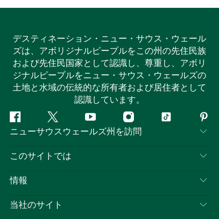
デスティネーション・ニュー・サウス・ウェール
ズは、アボリジナルピープルをこの州の先住民族
および先住民国家として認識し、尊重し、アボリ
ジナルピープルをニュー・サウス・ウェールズの
土地と水域の伝統的な所有者および居住者として
認識しています。
フ
ツ
ユ
イ
テ
ピ
ニューサウスウェールズ州を訪問
ェ
イ
ー
ン
ィ
ン
イ
ッ
チ
ス
ッ
タ
お問い合わせ
このサイトでは
ス
タ
ュ
タ
ク
レ
免責事項
ブ
ー
ー
グ
ト
ス
目的地
情報
ッ
ブ
ラ
ッ
ト
プライバシー
やるべきこと
ク
ム
ク
旅行情報
当社のサイト
クッキーに関する通知
ニューサウスウェールズ州のロードトリップ