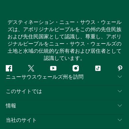
デスティネーション・ニュー・サウス・ウェール
ズは、アボリジナルピープルをこの州の先住民族
および先住民国家として認識し、尊重し、アボリ
ジナルピープルをニュー・サウス・ウェールズの
土地と水域の伝統的な所有者および居住者として
認識しています。
フ
ツ
ユ
イ
テ
ピ
ニューサウスウェールズ州を訪問
ェ
イ
ー
ン
ィ
ン
イ
ッ
チ
ス
ッ
タ
お問い合わせ
このサイトでは
ス
タ
ュ
タ
ク
レ
免責事項
ブ
ー
ー
グ
ト
ス
目的地
情報
ッ
ブ
ラ
ッ
ト
プライバシー
やるべきこと
ク
ム
ク
旅行情報
当社のサイト
クッキーに関する通知
ニューサウスウェールズ州のロードトリップ
ビジネスを登録する