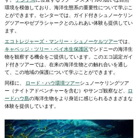
環境を模倣しており、海洋生態系の重要性について学ぶこ
とができます。センターでは、ガイド付きシュノーケリン
グツアーやゼブラシャークとのふれあい体験も提供してい
ます。
エコトレジャーズ・マンリー・シュノーケルツアー
では、
キャベッジ・ツリー・ベイ水生保護区
でシドニーの海洋生
物を観察する機会をご提供しています
。このエコ認定ガイ
ド付きツアーでは、在来の海洋生物との触れ合いを通し
て、この地域の保護について学ぶことができます。
同様に、
ロード・ハウ環境ツアー
シュノーケリングツア
ー（ナイトアドベンチャーを含む）やサンゴ観察など、
ロ
ードハウ島
の海洋生物をより身近に感じられるさまざまな
体験を提供しています
。