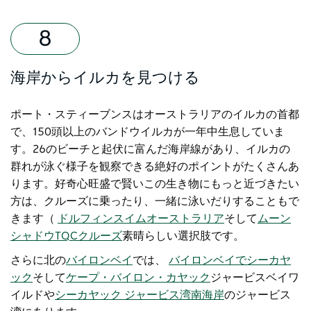
海岸からイルカを見つける
ポート・スティーブンスはオーストラリアのイルカの首都
で、150頭以上のバンドウイルカが一年中生息していま
す。26のビーチと起伏に富んだ海岸線があり、イルカの
群れが泳ぐ様子を観察できる絶好のポイントがたくさんあ
ります。好奇心旺盛で賢いこの生き物にもっと近づきたい
方は、クルーズに乗ったり、一緒に泳いだりすることもで
きます（
ドルフィンスイムオーストラリア
そして
ムーン
シャドウTQCクルーズ
素晴らしい選択肢です。
さらに北の
バイロンベイ
では
、
バイロンベイでシーカヤ
ック
そして
ケープ・バイロン・カヤック
ジャービスベイワ
イルドや
シーカヤック ジャービス湾
南海岸
のジャービス