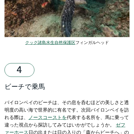
クック諸島水生自然保護区
フィンガルヘッド
ビーチで乗馬
バイロンベイのビーチは、その息を呑むほどの美しさと透
明度の高い海で世界的に有名です。次回バイロンベイを訪
れる際は、
ノースコーストを
代表する名所を、馬に乗って
違った視点から探訪してみてはいかがでしょうか。
ゼフ
ァーホース
日の出または日の入りの「森からビーチへ」の