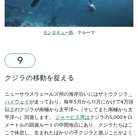
モンタギュー島
、ナルーマ
クジラの移動を捉える
ニューサウスウェールズ州の海岸沿いには
ザトウクジラ
・
ハイウェイ
が走っており、毎年5月から11月にかけて4万頭
以上のクジラが南極から太平洋へ（そしてまた南極から太
平洋へ）回遊します。
ジャービス湾は
クジラの5,000キロ
メートルの回遊ルートの中間地点にあり、クジラたちはこ
こで休息し、生まれたばかりの子クジラと遊ぶことがよく