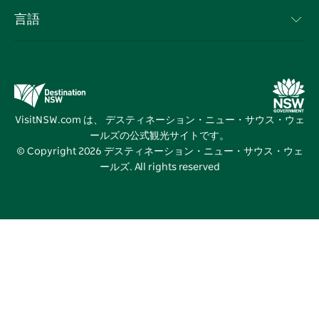
利用規約
Sydney.com
イベント
言語
NSWでのビジネス
デスティネーション・ニュー・サウス・ウェールズコー
宿泊施設
ニューサウスウェールズ州の教育
ポレート
お得な情報
ビジネスイベントNSW
デスティネーション・ニュー・サウス・ウェールズメデ
VisitNSW.com は、 デスティネーション・ニュー・サウス・ウェ
ィアセンター
ールズの公式観光サイトです。
ビビッド・シドニー
© Copyright
2026
デスティネーション・ニュー・サウス・ウェ
ールズ. All rights reserved