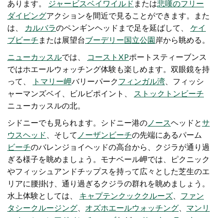
あります。
ジャービスベイワイルド
または
悲嘆のフリー
ダイビング
アクションを間近で見ることができます。また
は、
カルバラ
のペンギンヘッドまで足を延ばして
、
ケイ
ブビーチ
または展望台
ブーデリー国立公園
岸から眺める。
ニューカッスル
では
、
コーストXP
ポートスティーブンス
ではホエールウォッチング体験も楽しめます。双眼鏡を持
って、
トマリー岬
バリーパーク
フィンガル湾
、フィッシ
ャーマンズベイ、ビルビポイント、
ストックトンビーチ
ニューカッスルの北。
シドニーでも見られます。シドニー港の
ノース
ヘッド
と
サ
ウスヘッド
、そして
ノーザンビーチ
の先端に
あるパーム
ビーチ
のバレンジョイヘッドの高台から、クジラが通り過
ぎる
様子を眺めましょう。モナベール岬では、ピクニック
やフィッシュアンドチップスを持って広々とした芝生のエ
リアに腰掛け、通り過ぎるクジラの群れを眺めましょう。
水上体験としては、
キャプテンクッククルーズ
、
ファン
タシークルージング
、
オズホエールウォッチング
、
マンリ