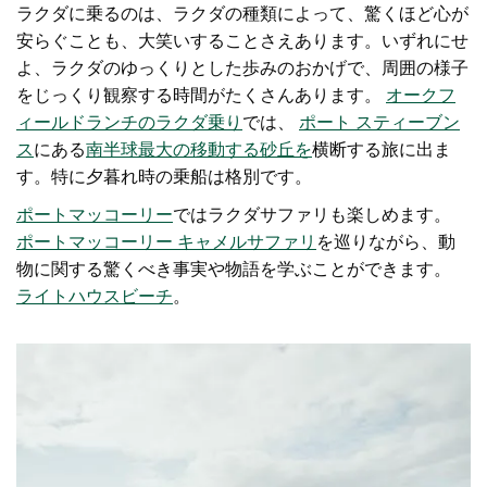
ラクダに乗るのは、ラクダの種類によって、驚くほど心が
安らぐことも、大笑いすることさえあります。いずれにせ
よ、ラクダのゆっくりとした歩みのおかげで、周囲の様子
をじっくり観察する時間がたくさんあります。
オークフ
ィールドランチのラクダ乗り
では、
ポート スティーブン
ス
にある
南半球最大の移動する砂丘を
横断する旅に出ま
す
。特に夕暮れ時の乗船は格別です。
ポートマッコーリー
では
ラクダサファリも楽しめます。
ポートマッコーリー キャメルサファリ
を巡りながら、動
物に関する驚くべき事実や物語を学ぶことができます。
ライトハウスビーチ
。