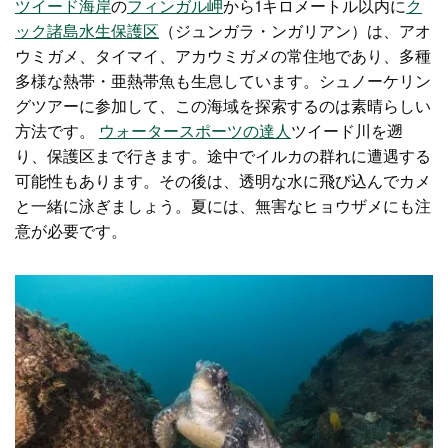
ツイード海岸
の
フィンガル岬
から1キロメートル以内
に
ク
ック諸島水生保護区
（ジュンガラ・ンガリアン）は、アオ
ウミガメ、タイマイ、アカウミガメの常住地であり、多種
多様な熱帯・亜熱帯魚も生息しています。シュノーケリン
グツアーに参加して、この海域を探索するのは素晴らしい
方法です。
ウォータースポーツの達人
ツイード川を遡
り、保護区まで行きます。途中でイルカの群れに遭遇する
可能性もあります。その後は、透明な水に飛び込んでカメ
と一緒に泳ぎましょう。夏には、無害なヒョウザメにも注
意が必要です。