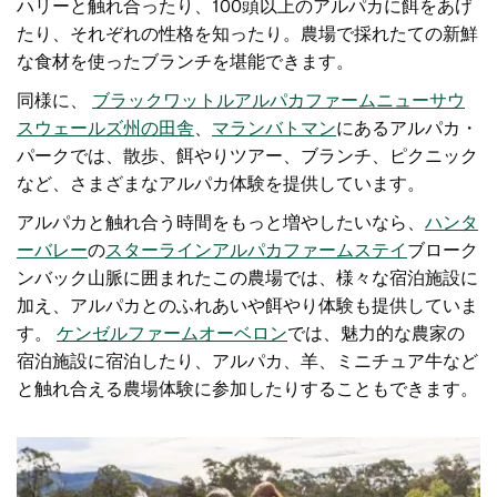
ハリーと触れ合ったり、100頭以上のアルパカに餌をあげ
たり、それぞれの性格を知ったり。農場で採れたての新鮮
な食材を使ったブランチを堪能できます。
同様に、
ブラックワットルアルパカファーム
ニューサウ
スウェールズ州の田舎
、
マランバトマン
にある
アルパカ・
パークでは、散歩、餌やりツアー、ブランチ、ピクニック
など、さまざまなアルパカ体験を提供しています。
アルパカと触れ合う時間をもっと増やしたいなら、
ハンタ
ーバレー
の
スターラインアルパカファームステイ
ブローク
ンバック山脈に囲まれたこの農場では、様々な宿泊施設に
加え、アルパカとのふれあいや餌やり体験も提供していま
す。
ケンゼルファーム
オーベロン
では
、魅力的な農家の
宿泊施設に宿泊したり、アルパカ、羊、ミニチュア牛など
と触れ合える農場体験に参加したりすることもできます。