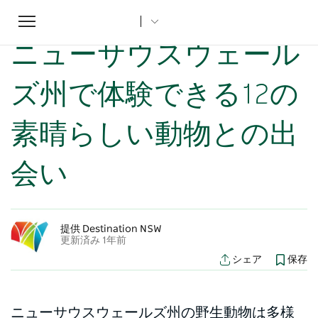
Toggle
ホーム
...
NSWの記事
ニューサウスウェールズ州で体験できる12の素晴らしい動物との出会い
navigation
ニューサウスウェール
ズ州で体験できる12の
素晴らしい動物との出
会い
提供 Destination NSW
更新済み 1年前
シェア
保存
ニューサウスウェールズ州の野生動物は多様