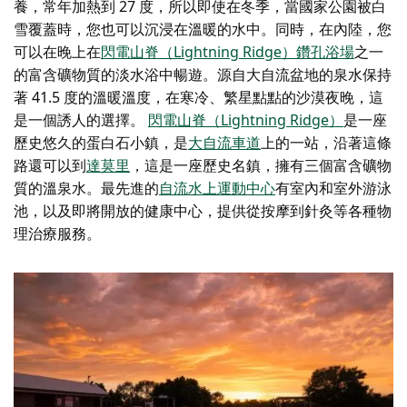
養，常年加熱到 27 度，所以即使在冬季，當國家公園被白
雪覆蓋時，您也可以沉浸在溫暖的水中。同時，在內陸，您
可以在晚上在
閃電山脊（Lightning Ridge）鑽孔浴場
之一
的富含礦物質的淡水浴中暢遊。源自大自流盆地的泉水保持
著 41.5 度的溫暖溫度，在寒冷、繁星點點的沙漠夜晚，這
是一個誘人的選擇。
閃電山脊（Lightning Ridge）
是一座
歷史悠久的蛋白石小鎮，是
大自流車道
上的一站，沿著這條
路還可以到
達莫里
，這是一座歷史名鎮，擁有三個富含礦物
質的溫泉水。最先進的
自流水上運動中心
有室內和室外游泳
池，以及即將開放的健康中心，提供從按摩到針灸等各種物
理治療服務。