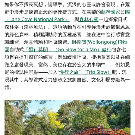
如果你不擅長冥想，請舉手。流浪的心靈或許會發現，在荒
野中漫步是練習正念的更便捷方式。在雪梨的
蘭灣國家公園
（Lane Cove National Park）
，與
森林心靈
一起探索日式
森林浴（森林療法）。這項活動旨在引導你漫步於鬱鬱蔥蔥
的綠色森林，積極調動你的五種感官，並在途中進行感官意
識練習、創意體驗和呼吸練習。
卧龍崗(Wollongong)植物
園
自助式
「慢行莫閒」（Go Slow for a Mo）健行
包含七
項旨在提升感官的練習，例如緩慢呼吸、擁抱童真以及在細
微之處發現美。當然，美也存在於宏大的事物中——例如悉
尼的標誌性景點——加入“
慢行之旅” （Trip Slow）
吧，沉
浸其中，其導覽式活力徒步之旅將自然、文化和歷史融為一
體。