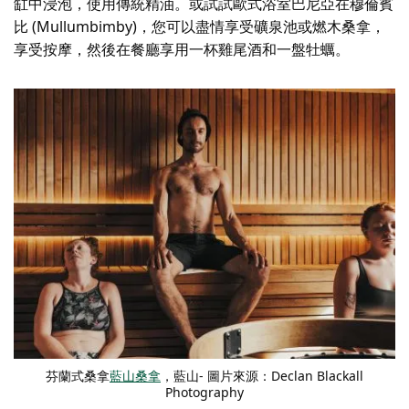
缸中浸泡，使用傳統精油。或試試歐式浴室
巴尼亞
在穆倫賓
比 (Mullumbimby)，您可以盡情享受礦泉池或燃木桑拿，
享受按摩，然後在餐廳享用一杯雞尾酒和一盤牡蠣。
芬蘭式桑拿
藍山桑拿
，藍山- 圖片來源：Declan Blackall
Photography