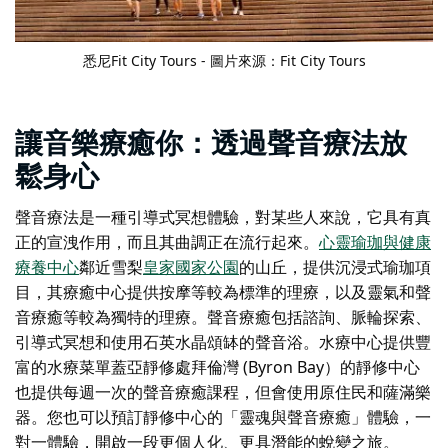
悉尼Fit City Tours - 圖片來源：Fit City Tours
讓音樂療癒你：透過聲音療法放
鬆身心
聲音療法是一種引導式冥想體驗，對某些人來說，它具有真
正的宣洩作用，而且其曲調正在流行起來。
心靈瑜珈與健康
療養中心
鄰近雪梨
皇家國家公園
的山丘，提供沉浸式瑜珈項
目，其療癒中心提供按摩等較為標準的理療，以及靈氣和聲
音療癒等較為獨特的理療。聲音療癒包括諮詢、脈輪探索、
引導式冥想和使用石英水晶頌缽的聲音浴。水療中心提供豐
富的水療菜單
蓋亞靜修處
拜倫灣 (Byron Bay）的靜修中心
也提供每週一次的聲音療癒課程，但會使用原住民和薩滿樂
器。您也可以預訂靜修中心的「靈魂與聲音療癒」體驗，一
對一體驗，開啟一段更個人化、更具潛能的蛻變之旅。