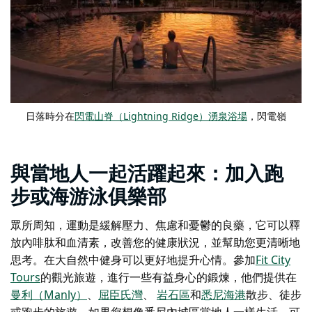
日落時分在
閃電山脊（Lightning Ridge）湧泉浴場
，閃電嶺
與當地人一起活躍起來：加入跑
步或海游泳俱樂部
眾所周知，運動是緩解壓力、焦慮和憂鬱的良藥，它可以釋
放內啡肽和血清素，改善您的健康狀況，並幫助您更清晰地
思考。在大自然中健身可以更好地提升心情。參加
Fit City
Tours
的觀光旅遊，進行一些有益身心的鍛煉，他們提供在
曼利（Manly）
、
屈臣氏灣
、
岩石區
和
悉尼海港
散步、徒步