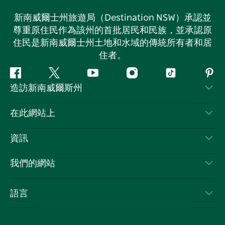
新南威爾士州旅遊局（Destination NSW）承認並
尊重原住民作為該州的首批居民和民族，並承認原
住民是新南威爾士州土地和水域的傳統所有者和居
住者。
Facebook
嘰
Youtube
Instagram
抖
Pint
造訪新南威爾斯州
嘰
音
喳
聯絡我們
在此網站上
喳
免責聲明
目的地
資訊
隱私
要做的事情
旅行資訊
Cookie 通知
我們的網站
新南威爾斯州公路旅行
列出您的業務
使用條款
Sydney.com
活動
語言
新南威爾斯的商業
新南威爾士州旅遊局（Destination NSW）企業網站​
住宿
新南威爾斯的教育
新南威爾斯商務活動