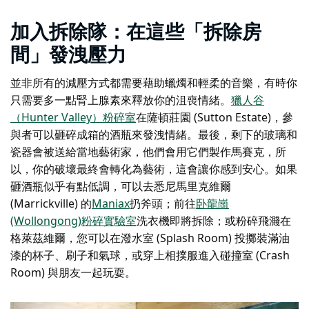
加入拆除隊：在這些「拆除房
間」發洩壓力
並非所有的減壓方式都需要藉助蠟燭和輕柔的音樂，有時你
只需要多一點腎上腺素來釋放你的沮喪情緒。
獵人谷
（Hunter Valley）粉碎室
在薩頓莊園 (Sutton Estate)，參
與者可以砸碎成箱的酒瓶來發洩情緒。最後，剩下的玻璃和
瓷器會被送給當地藝術家，他們會用它們製作馬賽克，所
以，你的破壞最終會轉化為藝術，這會讓你感到安心。如果
砸酒瓶似乎有點低調，可以去悉尼馬里克維爾
(Marrickville) 的
Maniax
扔斧頭；前往
卧龍崗
(Wollongong)粉碎實驗室
洗衣機即將拆除；或
粉碎飛濺
在
格萊茲維爾，您可以在潑水室 (Splash Room) 投擲裝滿油
漆的杯子、刷子和氣球，或穿上相撲服進入碰撞室 (Crash
Room) 與朋友一起玩耍。