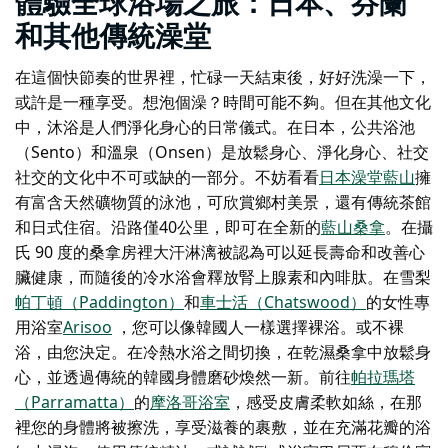
體驗全球浴場之旅：日本、芬蘭
和其他傳統澡堂
在這個快節奏的世界裡，忙碌一天結束後，好好洗澡一下，
或許是一種享受。想泡個澡？時間可能不夠。但在其他文化
中，沐浴是人們淨化身心的日常儀式。在日本，公共浴池
（Sento）和溫泉（Onsen）是放鬆身心、淨化身心、社交
社交的文化中不可或缺的一部分。不妨看看
日本澡堂
藍山
擁
有富含天然礦物質的泳池，可欣賞鄉村美景，還有傳統茶館
和日式住宿。沿路僅40公里，即可在全新的
藍山桑拿
。在攝
氏 90 度的桑拿房裡大汗淋漓被認為可以延長壽命和改善心
臟健康，而隨後的冷水浴會釋放腎上腺素和內啡肽。在雪梨
帕丁頓（Paddington）
和
車士活（Chatswood）
的女性專
用浴室
Arisoo
，您可以像韓國人一樣選擇裸浴。或不裸
浴，由您決定。在冷熱水浴之間切換，在乾濕桑拿中放鬆身
心，並透過傳統的韓國身體磨砂煥然一新。前往
帕拉瑪塔
（Parramatta）
的
摩洛哥浴室
，感受皮膚柔軟如絲，在那
裡您的身體將被擦洗，享受滋養的裹敷，並在充滿花瓣的浴