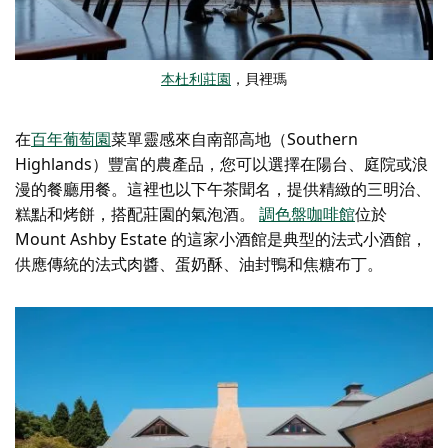
本杜利莊園
，貝裡瑪
在
百年葡萄園
菜單靈感來自南部高地（Southern
Highlands）豐富的農產品，您可以選擇在陽台、庭院或浪
漫的餐廳用餐。這裡也以下午茶聞名，提供精緻的三明治、
糕點和烤餅，搭配莊園的氣泡酒。
調色盤咖啡館
位於
Mount Ashby Estate 的這家小酒館是典型的法式小酒館，
供應傳統的法式肉醬、蛋奶酥、油封鴨和焦糖布丁。