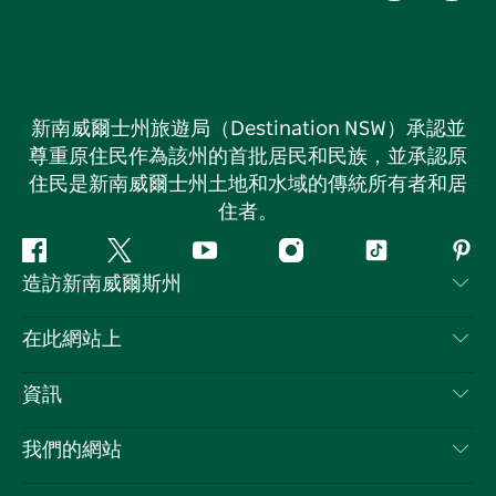
新南威爾士州旅遊局（Destination NSW）承認並
尊重原住民作為該州的首批居民和民族，並承認原
住民是新南威爾士州土地和水域的傳統所有者和居
住者。
Facebook
嘰
Youtube
Instagram
抖
Pint
造訪新南威爾斯州
嘰
音
喳
聯絡我們
在此網站上
喳
免責聲明
目的地
資訊
隱私
要做的事情
旅行資訊
Cookie 通知
我們的網站
新南威爾斯州公路旅行
列出您的業務
使用條款
Sydney.com