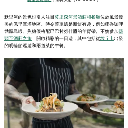
默里河的景色也引人注目
莫里森河景酒莊和餐廳
位於風景優
美的佩里庫塔地區。時令菜單總是新鮮有趣，例如椰香咖哩
骷髏島蝦、焦糖優格配巴巴甘努什醬的羊背帶。不妨參加
碼
頭至酒莊之旅
，開啟精彩的一日遊，其中包括從
埃丘卡
出發
的明輪船巡遊
和兩道菜的午餐。