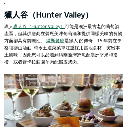
獵人谷（Hunter Valley）
獵人
獵人谷（Hunter Valley）
可能是澳洲最古老的葡萄酒
產區，但其供應商在裝瓶美味葡萄酒和提供同樣美味的食物
方面卻具有前瞻性。
繆斯餐廳
是獵人 的傳奇，15 年前在
亨
格福德山酒莊
. 時令五道菜菜單注重採用當地食材，突出本
土風味，因此您可以品嚐到納爾遜灣鰹魚配澳洲堅果和指
橙，或者普卡拉莊園羊肉配鐵皮烤肉。