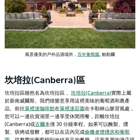
風景優美的戶外品酒場所，
百年葡萄園
, 鮑勒爾
坎培拉(Canberra)區
坎培拉區
雖然名為坎培拉區，
坎培拉(Canberra)
實際上屬
於新南威爾斯。我們很樂意享用這裡美味的葡萄酒和農產
品。前往
萊裡達咖啡館
在
萊裡達莊園
在卡勒林山脈背風處，
您可以一邊欣賞湖景一邊享受休閒用餐，距離坎培拉
(Canberra)或
古爾本
僅 30 分鐘車程
。如果可以醃製、燻
製、烘烤或發酵，都可以在店內完成
偷獵者煙燻房和葡萄
園
。從整齊的葡萄樹到光線充足的餐廳，這家美麗的酒店提