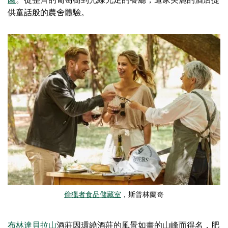
供童話般的農舍體驗。
偷獵者食品儲藏室
，斯普林蘭奇
布林達貝拉山
酒莊因環繞酒莊的風景如畫的山峰而得名，肥