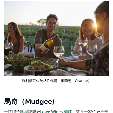
羅利酒莊
位於納許代爾，奧蘭芝（Orange）
馬奇（Mudgee)
一頂帽子
津屋
隸屬於
Lowe Wines 酒莊
，這是一家位於
馬奇