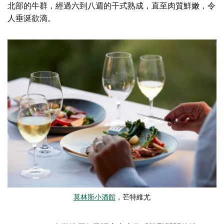
北部的牛群，經過六到八週的干式熟成，直至肉質鮮嫩，令
人垂涎欲滴。
莫林斯小酒館
，芒特維尤