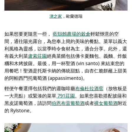
津之家
，歐蘭德瑞
如果想要更隨意一些，
藍鷦鷯農場的穀倉
輕鬆愜意的空
間，通往陽光露台，為您奉上簡約美味的餐點。菜單以義大
利風格為靈感，以當季時令食材為主，適合分享。此外，還
有義大利菜
盧索莊園
經典菜餚包括佛卡夏麵包、義麵、炸飯
糰和木烤披薩。最後，用一杯聖酒 (vin santo) 來結束您的
用餐吧！聖酒是托斯卡納的傳統甜點，由杏仁脆餅蘸上甜美
的阿帕西門托葡萄酒 (appassimento)。
輕便午餐選擇包括
我們的週
咖啡廳
布倫杜拉酒窖
（放牧板是
一大亮點）或緊湊的菜單
791莊園
。如果您喜歡搭配披薩和
黑皮諾葡萄酒，請訪問
伯恩布雷葡萄酒
或者
裸女葡萄酒
附近
的 Rylstone。