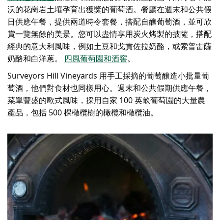
沃的花崗岩土壤孕育出獲獎的葡萄酒。餐廳在週末和公共假
日供應午餐，提供兩道時令套餐，搭配自釀葡萄酒，並可欣
賞一覽無餘的美景。您可以盡情享用炭火烤製的披薩，搭配
經典的意大利風味，例如土豆和戈貢佐拉奶酪，或索普雷薩
奶酪和白洋蔥。
四風葡萄園和酒窖
。
Surveyors Hill Vineyards 用手工採摘的葡萄釀造小批量葡
萄酒，他們對食材也同樣用心。週末和公共假期供應午餐，
菜單豐盛的歐式風味，採用自家 100 英畝葡萄園的大量農
產品，包括 500 棵橄欖樹的橄欖和橄欖油。