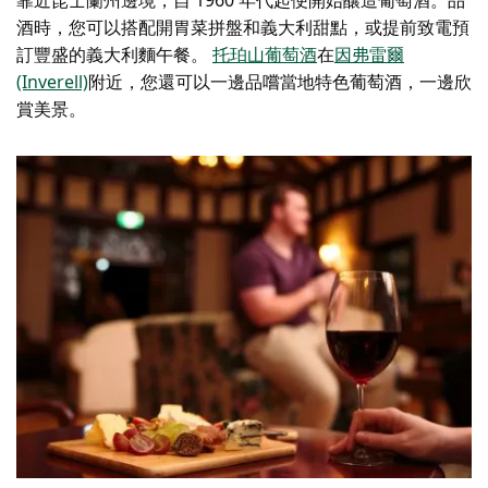
酒時，您可以搭配開胃菜拼盤和義大利甜點，或提前致電預
訂豐盛的義大利麵午餐。
托珀山葡萄酒
在
因弗雷爾
(Inverell)
附近
，您還可以一邊品嚐當地特色葡萄酒，一邊欣
賞美景。