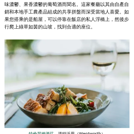
味濃鬱、果香濃鬱的葡萄酒而聞名。這家餐廳以其由自產自
銷和本地手工農產品組成的共享拼盤而深受當地人喜愛。如
果您搭乘的是船屋，可以停靠在飯店的私人浮橋上，然後步
行爬上綠草如茵的山坡，找到合適的座位。
特倫瑟姆酒莊
，溫特沃思（Wentworth）