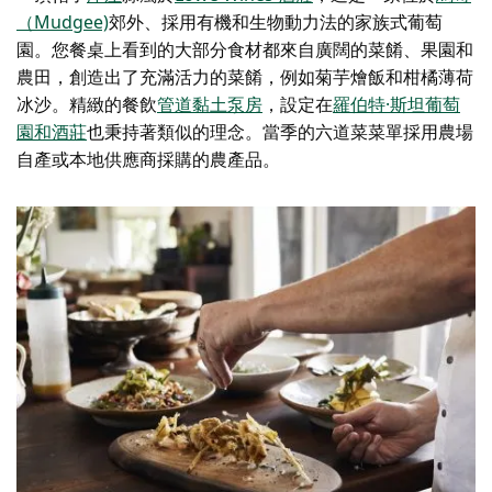
（Mudgee)
郊外、採用有機和生物動力法的家族式葡萄
園
。您餐桌上看到的大部分食材都來自廣闊的菜餚、果園和
農田，創造出了充滿活力的菜餚，例如菊芋燴飯和柑橘薄荷
冰沙。精緻的餐飲
管道黏土泵房
，設定在
羅伯特·斯坦葡萄
園和酒莊
也秉持著類似的理念。當季的六道菜菜單採用農場
自產或本地供應商採購的農產品。