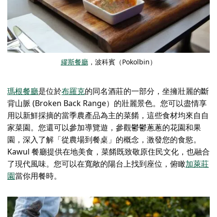
繆斯餐廳
，波科賓（Pokolbin）
瑪根餐廳
是位於
布羅克
的同名酒莊的一部分
，坐擁壯麗的斷
背山脈 (Broken Back Range）的壯麗景色。您可以盡情享
用以新鮮採摘的當季農產品為主的菜餚，這些食材均來自自
家菜園。您還可以參加導覽遊，參觀鬱鬱蔥蔥的花園和果
園，深入了解「從農場到餐桌」的概念，激發您的食慾。
Kawul 餐廳提供在地美食，菜餚既致敬原住民文化，也融合
了現代風味。您可以在寬敞的陽台上找到座位，俯瞰
加萊莊
園
當你用餐時。