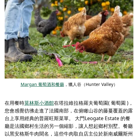
Margan 葡萄酒和餐廳
，獵人谷（Hunter Valley）
在用餐時
莫林斯小酒館
在塔拉維拉格羅夫葡萄園( 葡萄園 )，
您會感覺彷彿走進了法國南部，在俯瞰山谷的藤蔓覆蓋的露
台上享用經典的普羅旺斯菜單。
大門
Leogate Estate 的餐
廳是法國鄉村生活的另一個縮影，讓人想起鄉村別墅。餐廳
以黑安格斯牛肉聞名，這些牛肉取自店主位於新南威爾斯州