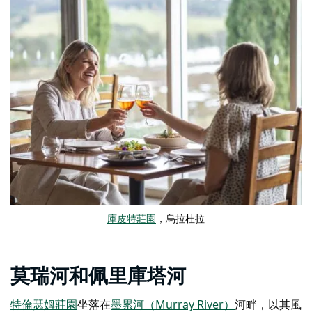
庫皮特莊園
，烏拉杜拉
莫瑞河和佩里庫塔河
特倫瑟姆莊園
坐落在
墨累河（Murray River）
河畔
，以其風