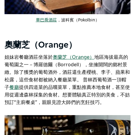
畢巴喬酒莊
，波科賓（Pokolbin）
奧蘭芝（Orange）
姐妹岩餐廳
酒莊
坐落於
奧蘭芝（Orange）
地區海拔最高的
葡萄園之一－博羅德爾（Borrodell），坐擁開闊的鄉村景
緻。除了獲獎的葡萄酒外，酒莊還生產櫻桃、李子、蘋果和
松露，這些食材都被納入餐廳菜單。
普林西葡萄酒
一頂帽
子
餐廳
提供四道菜的品嚐菜單，重點推薦本地食材，甚至使
用從週邊森林採集的食材。想要體驗真正特別的美食，不妨
預訂“主廚餐桌”，親眼見證大師們的烹飪技巧。