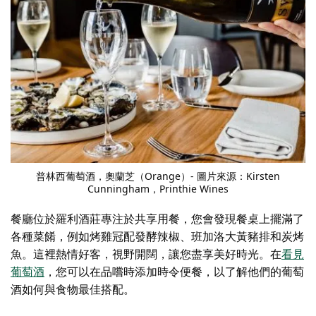
普林西葡萄酒
，奧蘭芝（Orange）- 圖片來源：Kirsten
Cunningham，Printhie Wines
餐廳位於
羅利酒莊
專注於共享用餐，您會發現餐桌上擺滿了
各種菜餚，例如烤雞冠配發酵辣椒、班加洛大黃豬排和炭烤
魚。這裡熱情好客，視野開闊，讓您盡享美好時光。在
看見
葡萄酒
，您可以在品嚐時添加時令便餐，以了解他們的葡萄
酒如何與食物最佳搭配。