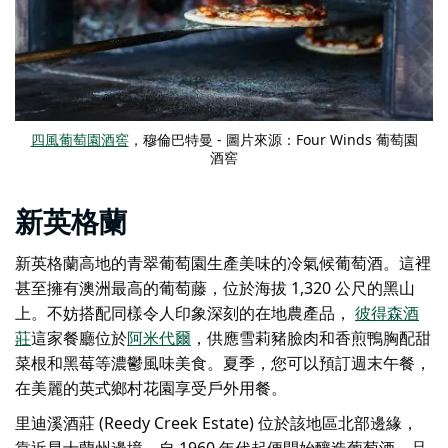
四風葡萄園酒窖
，穆倫巴特曼 - 圖片來源：Four Winds 葡萄園
酒窖
新英格蘭
新英格蘭高地的青翠葡萄園生產美味的冷氣候葡萄酒。這裡
甚至擁有澳洲最高的葡萄藤，位於海拔 1,320 公尺的黑山
上。不妨搭配同樣令人印象深刻的在地農產品，
彼得森酒
莊
這家餐廳
位於
阿米代爾
，供應雪莉豬臉肉和香煎鴨胸配甜
菜根和黑莓等濃鬱風味美食。夏季，您可以預訂週末午餐，
在美麗的英式鄉村花園享受戶外用餐。
里迪溪酒莊 (Reedy Creek Estate) 位於該地區北部邊緣，
靠近昆士蘭州邊境，自 1960 年代起便開始釀造葡萄酒。品