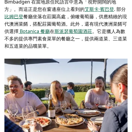
Bimbadgen 在當地原住民語言中意為「視野開闊的地
方」。而這正是您在窗邊座位上看到的
艾斯卡·賓巴登
. 部分
比姆巴登
餐廳坐落在莊園高處，俯瞰葡萄藤，供應精緻的現
代澳洲菜餚，搭配莊園葡萄酒。此外，還有現代澳洲菜餚可
供選擇
Botanica 餐廳
在
斯派瑟葡萄園酒莊
。它是獵人為數
不多的提供專門素食菜單的餐廳之一，提供兩道菜、三道菜
和五道菜的品嚐菜單。