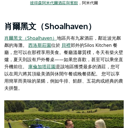
彼得森阿米代爾酒莊與賓館
，阿米代爾
肖爾黑文（Shoalhaven）
肖爾黑文（Shoalhaven）
地區共有九家酒莊
，鄰近波光粼
粼的海灘。
西洛斯莊園
位於
貝裡
郊外的
Silos Kitchen 餐
廳，您可以在那裡享用美食。餐廳溫馨質樸，冬天有柴火壁
爐，夏天則設有戶外餐桌——如果您喜歡，甚至可以乘坐直
升機前往。
庫倫加塔莊園
是該地區獲獎最多的酒莊，您可
以在周六將其頂級美酒與休閒午餐或晚餐搭配。
您可以享
用簡單而美味的菜餚，例如牛排、餡餅、五花肉或經典的農
夫拼盤。