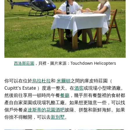
西洛斯莊園
，貝裡 - 圖片來源：Touchdown Helicopters
你可以在位於
烏拉杜拉
和
米爾頓
之間的庫皮特莊園（
Cupitt's Estate
）
度過一整天
。在
酒窖
或現場
小型啤酒廠
。
然後前往享用一頓時尚午餐
餐廳
，幾乎所有餐盤裡的食材都
產自自家菜園或現場乳酪工廠。如果想更隨意一些，可以找
個戶外餐桌
達斯蒂的花園酒吧
披薩、拼盤和新鮮海鮮。如果
你捨不得離開，可以去
新別墅
。