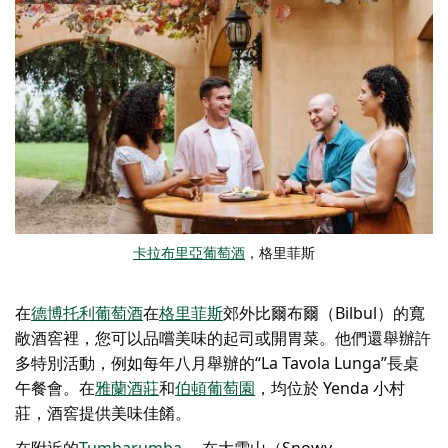
卡拉布里亞葡萄酒
，格里菲斯
在
德博托利葡萄酒
在
格里菲斯
郊外比爾布爾（Bilbul）的寬
敞酒窖裡，
您可以品嚐美味的起司或開胃菜。他們還舉辦許
多特別活動，例如每年八月舉辦的“La Tavola Lunga”長桌
午餐會。在
雅蘭酒莊
和
伯頓葡萄園
，均位於 Yenda 小村
莊，酒窖提供美味佳餚。
在附近的
Tumbarumba
，在大雪山（Snowy