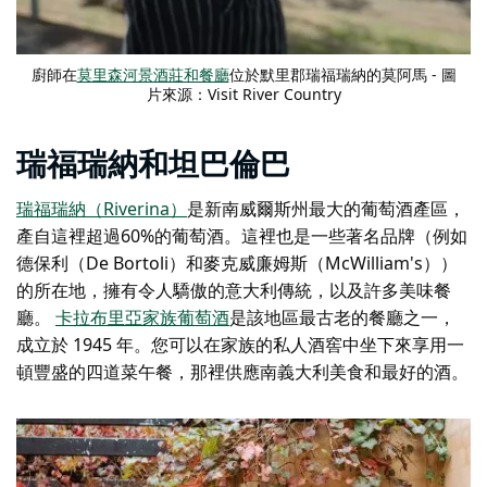
廚師在
莫里森河景酒莊和餐廳
位於默里郡瑞福瑞納的莫阿馬 - 圖
片來源：Visit River Country
瑞福瑞納和坦巴倫巴
瑞福瑞納（Riverina）
是新南威爾斯州最大的葡萄酒產區，
產自這裡超過60%的葡萄酒。這裡也是一些著名品牌（例如
德保利（De Bortoli）和麥克威廉姆斯（McWilliam's））
的所在地，擁有令人驕傲的意大利傳統，以及許多美味餐
廳。
卡拉布里亞家族葡萄酒
是該地區最古老的餐廳之一，
成立於 1945 年。您可以在家族的私人酒窖中坐下來享用一
頓豐盛的四道菜午餐，那裡供應南義大利美食和最好的酒。