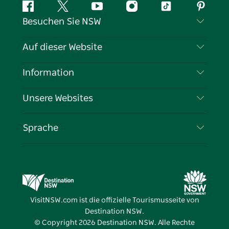
Facebook
Twitter
YouTube
Instagram
TikTok
Pintere
Besuchen Sie NSW
Kontaktieren Sie uns
Auf dieser Website
Haftungsausschluss
Reiseziele
Information
Datenschutz
Aktivitäten
Reiseinformationen
Unsere Websites
Cookie-Hinweis
Roadtrips in New South Wales
Tragen Sie Ihr Unternehmen ein
Nutzungsbedingungen
Sydney.com
Veranstaltungen
Sprache
Unternehmen in NSW
Destination NSW Corporate
Unterkunft
Bildung in New South Wales
Geschäftsveranstaltungen in New South Wales
Angebote
Destination NSW Medienzentrum
Vivid Sydney
VisitNSW.com ist die offizielle Tourismusseite von
Destination NSW.
© Copyright
2026
Destination NSW. Alle Rechte