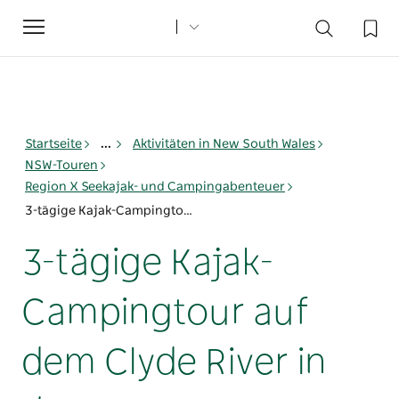
Toggle
navigation
Startseite
...
Aktivitäten in New South Wales
NSW-Touren
Region X Seekajak- und Campingabenteuer
3-tägige Kajak-Campingtour auf dem Clyde River in der Batemans Bay
3-tägige Kajak-
Campingtour auf
dem Clyde River in