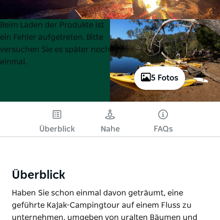
Product
Product
Beim Laden der Produkte ist
List
List
ein Fehler aufgetreten. Bitte
versuchen Sie es später noch
einmal.
5 Fotos
Überblick
Nahe
FAQs
Überblick
Haben Sie schon einmal davon geträumt, eine
geführte Kajak-Campingtour auf einem Fluss zu
unternehmen, umgeben von uralten Bäumen und