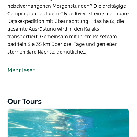
nebelverhangenen Morgenstunden? Die dreitägige
Campingtour auf dem Clyde River ist eine machbare
Kajakexpedition mit Übernachtung – das heißt, die
gesamte Ausrüstung wird in den Kajaks
transportiert. Gemeinsam mit Ihrem Reiseteam
paddeln Sie 35 km über drei Tage und genießen
sternenklare Nächte, gemütliche…
Haben Sie schon einmal davon geträumt, eine
geführte Kajak-Campingtour auf einem Fluss zu
Mehr lesen
unternehmen, umgeben von uralten Bäumen und
nebelverhangenen Morgenstunden? Die dreitägige
Campingtour auf dem Clyde River ist eine machbare
Kajakexpedition mit Übernachtung – das heißt, die
Our Tours
gesamte Ausrüstung wird in den Kajaks
transportiert. Gemeinsam mit Ihrem Reiseteam
paddeln Sie 35 km über drei Tage und genießen
sternenklare Nächte, gemütliche Lagerfeuer und
unglaubliche Paddelreflexe.