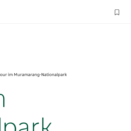
ktour im Muramarang-Nationalpark
m
lpark