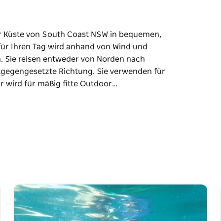
er Küste von South Coast NSW in bequemen,
 für Ihren Tag wird anhand von Wind und
n. Sie reisen entweder von Norden nach
tgegengesetzte Richtung. Sie verwenden für
ur wird für mäßig fitte Outdoor…
er Küste von South Coast NSW in bequemen,
 und Wellengang ausgewählt, um die Reise zu
Süden, von Kioloa nach Depot Beach oder in
diese Touren stabile Double Sea Kayaks, und
pfohlen.
rang-Nationalparks, wo der gefleckte
ht, Wale sind im Frühling weit verbreitet und
 Jahr über möglich.