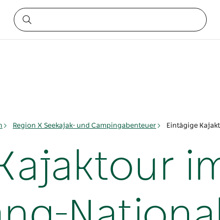
n
Region X Seekajak- und Campingabenteuer
Eintägige Kaja
 Kajaktour i
ng-Nationa