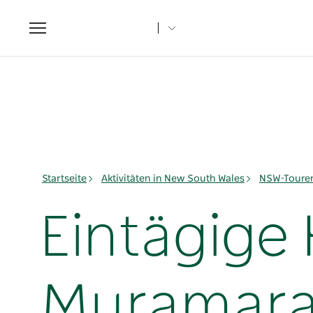
Toggle
navigation
Startseite
Aktivitäten in New South Wales
NSW-Toure
Eintägige
Muramara