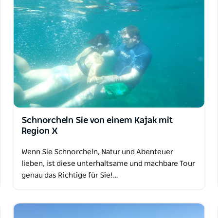
 wunderbare Orte, um unterwegs mit dem
zahl von Orten auswählen, an denen Sie für
er eine Entspannung an Land landen möchten.
Schnorcheln Sie von einem Kajak mit
Region X
Wenn Sie Schnorcheln, Natur und Abenteuer
lieben, ist diese unterhaltsame und machbare Tour
genau das Richtige für Sie!…