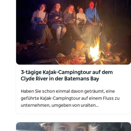
Der ansonsten unzugängliche Nationalpark bietet
Seekajak anzuhalten. Sie können eine beliebige An
eine Mittagspause, ein Bad, einen Spaziergang od
3-tägige Kajak-Campingtour auf dem
Clyde River in der Batemans Bay
Haben Sie schon einmal davon geträumt, eine
geführte Kajak-Campingtour auf einem Fluss zu
unternehmen, umgeben von uralten…