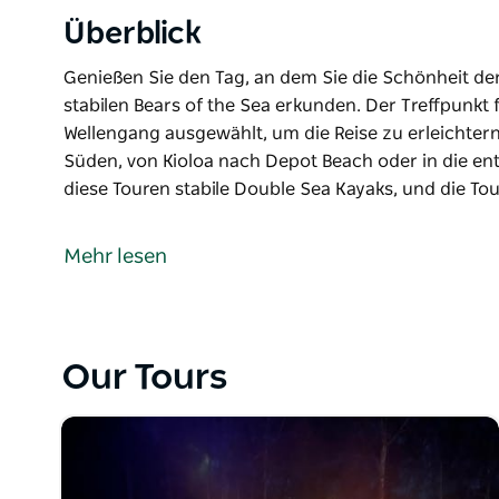
Überblick
Genießen Sie den Tag, an dem Sie die Schönheit d
stabilen Bears of the Sea erkunden. Der Treffpunkt
Wellengang ausgewählt, um die Reise zu erleichter
Süden, von Kioloa nach Depot Beach oder in die en
diese Touren stabile Double Sea Kayaks, und die To
Genießen Sie den Tag, an dem Sie die Schönheit d
stabilen Bears of the Sea erkunden.
Mehr lesen
Der Treffpunkt für Ihren Tag wird anhand von Wind
erleichtern. Sie reisen entweder von Norden nach 
die entgegengesetzte Richtung. Sie verwenden für 
die Tour wird für mäßig fitte Outdoor-Liebhaber em
Our Tours
Ihre Reise führt Sie entlang der Küste des Murrama
Gummiwald steil zum Meer abfällt.
Das Beobachten von Wildtieren ist immer ein Highlig
Delfine, Seevögel, Robben und mehr sind das ganze