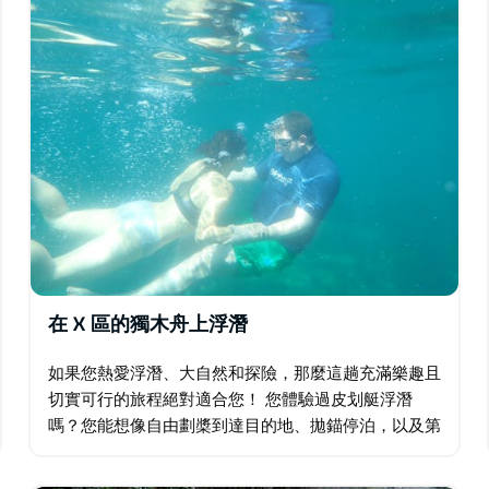
在 X 區的獨木舟上浮潛
如果您熱愛浮潛、大自然和探險，那麼這趟充滿樂趣且
切實可行的旅程絕對適合您！ 您體驗過皮划艇浮潛
嗎？您能想像自由劃槳到達目的地、拋錨停泊，以及第
一次滑入水中的興奮之情嗎？這就是他們提供這項旅程
的原因——這是體驗浮潛的終極方式，既環保又充滿樂