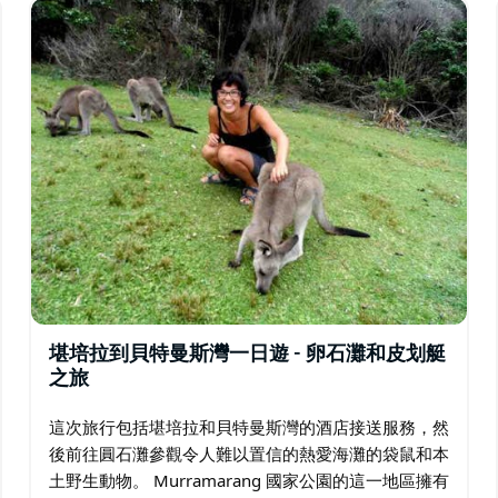
趣。…
堪培拉到貝特曼斯灣一日遊 - 卵石灘和皮划艇
之旅
這次旅行包括堪培拉和貝特曼斯灣的酒店接送服務，然
後前往圓石灘參觀令人難以置信的熱愛海灘的袋鼠和本
土野生動物。 Murramarang 國家公園的這一地區擁有