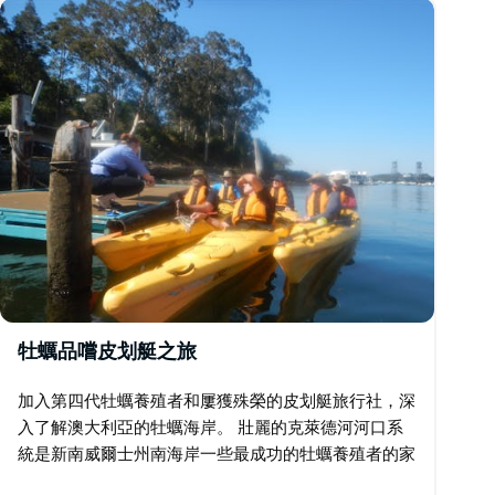
牡蠣品嚐皮划艇之旅
加入第四代牡蠣養殖者和屢獲殊榮的皮划艇旅行社，深
入了解澳大利亞的牡蠣海岸。 壯麗的克萊德河河口系
統是新南威爾士州南海岸一些最成功的牡蠣養殖者的家
園，他們在澳大利亞最純淨的水域划槳並品嚐上等牡蠣