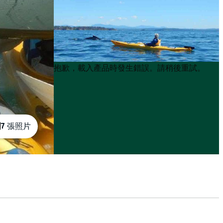
Product
Product
抱歉，載入產品時發生錯誤。請稍後重試。
List
List
7 張照片