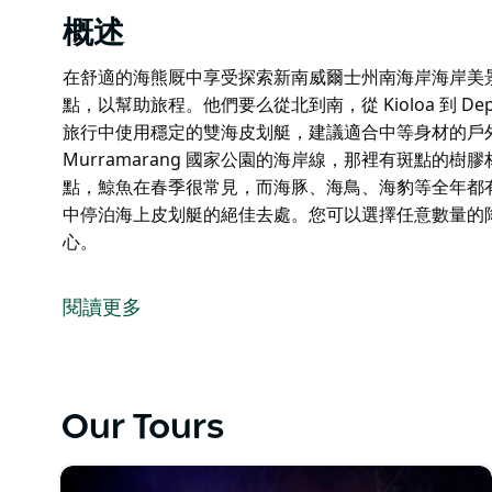
概述
在舒適的海熊厩中享受探索新南威爾士州南海岸海岸美
點，以幫助旅程。他們要么從北到南，從 Kioloa 到 D
旅行中使用穩定的雙海皮划艇，建議適合中等身材的戶
Murramarang 國家公園的海岸線，那裡有斑點的
點，鯨魚在春季很常見，而海豚、海鳥、海豹等全年都
中停泊海上皮划艇的絕佳去處。您可以選擇任意數量的
心。
在舒適的海熊厩中享受探索新南威爾士州南海岸海岸美
將根據風和浪來選擇您一天的會麵點，以幫助旅程。他們要么從北
閱讀更多
么朝相反的方向行進。他們在這些旅行中使用穩定的雙
您的旅程將帶您沿著 Murramarang 國家公園的
觀賞野生動物始終是一大亮點，鯨魚在春季很常見，而
Our Tours
原本人跡罕至的國家公園擁有在途中停泊海上皮划艇的
休、游泳、散步或在岸上放鬆身心。