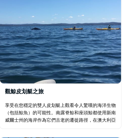
觀鯨皮划艇之旅
享受在您穩定的雙人皮划艇上觀看令人驚嘆的海洋生物
（包括鯨魚）的可能性。南露脊鯨和座頭鯨都使用新南
威爾士州的海岸作為它們古老的遷徙路徑，在澳大利亞
的冬季向北遷徙，在春季向南遷徙，以南極夏季水域為
食。 這個四小時帶導遊的海上皮划艇之旅從 Mossy…