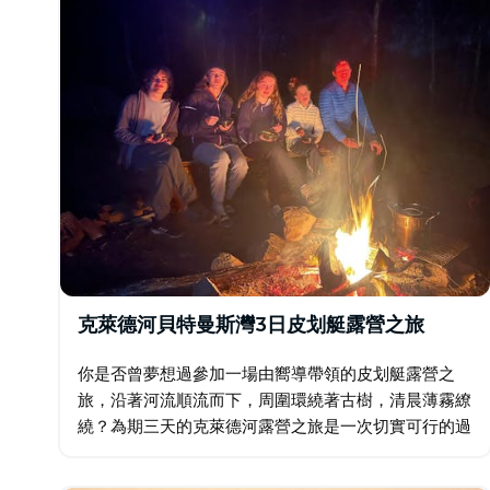
克萊德河貝特曼斯灣3日皮划艇露營之旅
你是否曾夢想過參加一場由嚮導帶領的皮划艇露營之
旅，沿著河流順流而下，周圍環繞著古樹，清晨薄霧繚
繞？為期三天的克萊德河露營之旅是一次切實可行的過
夜皮划艇探險——所有裝備都裝在皮划艇裡，你將與你
的旅行團隊一起，在三天內劃行35公里…