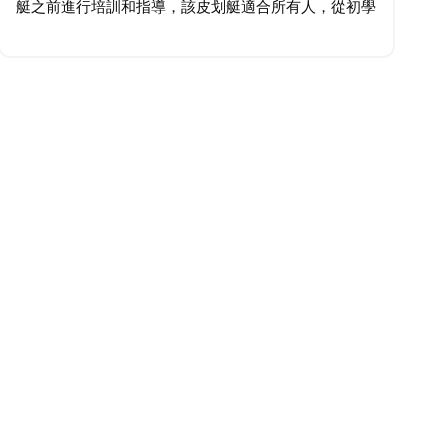
艇之前進行培訓和指導，該皮划艇適合所有人，從初學
者到經驗豐富的槳手。劃獨木舟前往海洋公園、島嶼、
珊瑚礁、紅樹林、沙灘、海灘等隱密地點。觀賞鯨魚…