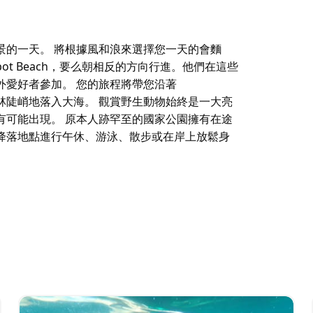
景的一天。 將根據風和浪來選擇您一天的會麵
epot Beach，要么朝相反的方向行進。他們在這些
外愛好者參加。 您的旅程將帶您沿著
樹膠林陡峭地落入大海。 觀賞野生動物始終是一大亮
有可能出現。 原本人跡罕至的國家公園擁有在途
降落地點進行午休、游泳、散步或在岸上放鬆身
景的一天。
到南，從 Kioloa 到 Depot Beach，要
海皮划艇，建議適合中等身材的戶外愛好者參加。
海岸線，那裡有斑點的樹膠林陡峭地落入大海。
海豚、海鳥、海豹等全年都有可能出現。
絕佳去處。您可以選擇任意數量的降落地點進行午