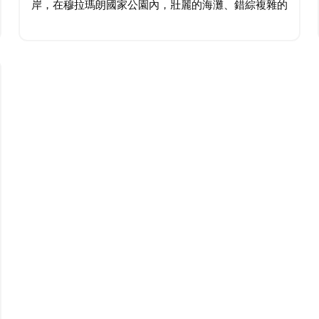
岸，在穆拉瑪朗國家公園內，壯麗的海灘、錯綜複雜的
地質地貌和令人驚嘆的森林。 新南威爾士州的南海岸
以其溫和的氣候和迷人的海灘而聞名…